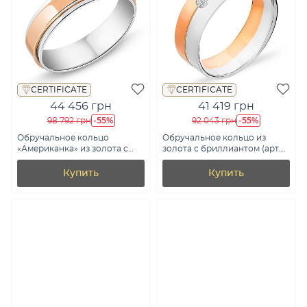
CERTIFICATE
CERTIFICATE
44 456 грн
41 419 грн
-55%
-55%
98 792 грн
92 043 грн
Обручальное кольцо
Обручальное кольцо из
«Американка» из золота с
золота с бриллиантом (арт.
бриллиантом (арт. К239213бк)
К239214)
Купить
Купить