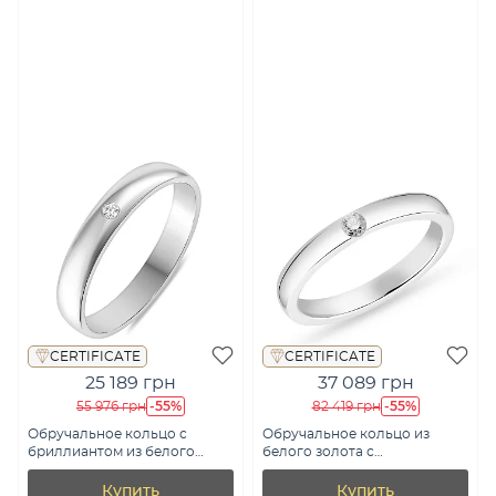
CERTIFICATE
CERTIFICATE
25 189 грн
37 089 грн
-55%
-55%
55 976 грн
82 419 грн
Обручальное кольцо с
Обручальное кольцо из
бриллиантом из белого
белого золота с
золота (арт. К239183б)
бриллиантом (арт.
К239216005б)
Купить
Купить