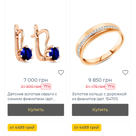
7 000 грн
9 850 грн
-71%
-71%
24 500 грн
34 475 грн
Детские золотые серьги с
Золотое кольцо с дорожкой
синими фианитами (арт.
из фианитов (арт. 154701)
110449с)
Купить
Купить
от 4499 грн/г
от 4499 грн/г