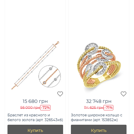
15 680 грн
32 748 грн
-72%
-71%
56 000 грн
114 625 грн
Браслет из красного и
Золотое широкое кольцо с
белого золота (арт. 326543кб)
фианитами (арт. 153852ж)
Купить
Купить