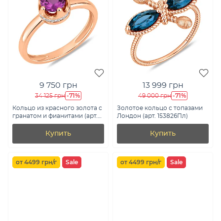
9 750 грн
13 999 грн
-71%
-71%
34 125 грн
49 000 грн
Кольцо из красного золота с
Золотое кольцо с топазами
гранатом и фианитами (арт.
Лондон (арт. 153826Пл)
141090Пгр)
Купить
Купить
от 4499 грн/г
Sale
от 4499 грн/г
Sale