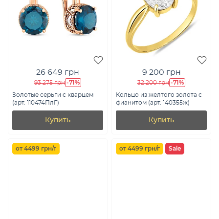
26 649 грн
9 200 грн
-71%
-71%
93 275 грн
32 200 грн
Золотые серьги с кварцем
Кольцо из желтого золота с
(арт. 110474ПлГ)
фианитом (арт. 140355ж)
Купить
Купить
от 4499 грн/г
от 4499 грн/г
Sale