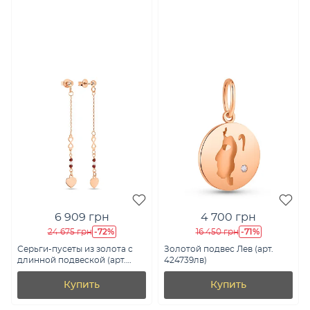
6 909 грн
4 700 грн
-72%
-71%
24 675 грн
16 450 грн
Серьги-пусеты из золота с
Золотой подвес Лев (арт.
длинной подвеской (арт.
424739лв)
109235к)
Купить
Купить