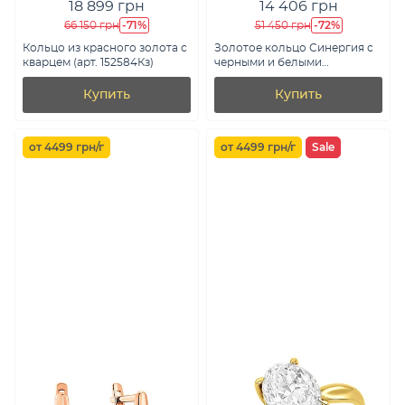
18 899 грн
14 406 грн
-71%
-72%
66 150 грн
51 450 грн
Кольцо из красного золота с
Золотое кольцо Синергия с
кварцем (арт. 152584Кз)
черными и белыми
фианитами (арт. 140323ч)
Купить
Купить
от 4499 грн/г
от 4499 грн/г
Sale