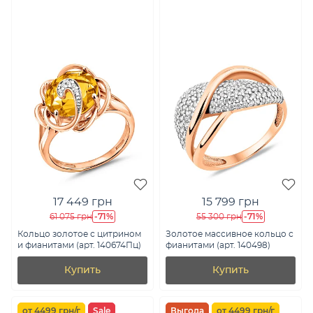
17 449 грн
15 799 грн
-71%
-71%
61 075 грн
55 300 грн
Кольцо золотое с цитрином
Золотое массивное кольцо с
и фианитами (арт. 140674Пц)
фианитами (арт. 140498)
Купить
Купить
от 4499 грн/г
Sale
Выгода
от 4499 грн/г