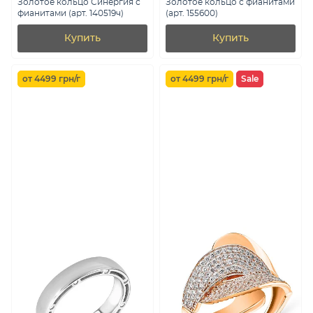
Золотое кольцо Синергия с
Золотое кольцо с фианитами
фианитами (арт. 140519ч)
(арт. 155600)
Купить
Купить
от 4499 грн/г
от 4499 грн/г
Sale