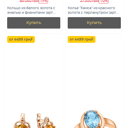
-71%
-72%
85 050 грн
27 300 грн
Кольцо из белого золота с
Колье "Хамса" из красного
эмалью и фианитами (арт.
золота с перламутром (арт.
152966беч)
352184п)
Купить
Купить
от 4499 грн/г
от 4499 грн/г