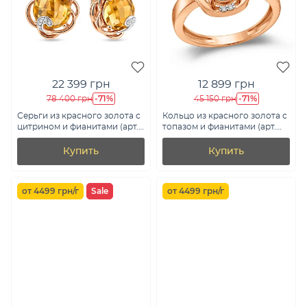
22 399 грн
12 899 грн
-71%
-71%
78 400 грн
45 150 грн
Серьги из красного золота с
Кольцо из красного золота с
цитрином и фианитами (арт.
топазом и фианитами (арт.
110423Пц)
141088Пг)
Купить
Купить
от 4499 грн/г
Sale
от 4499 грн/г