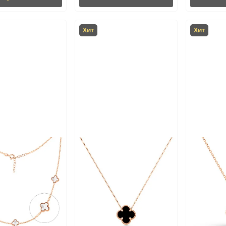
Хит
Хит