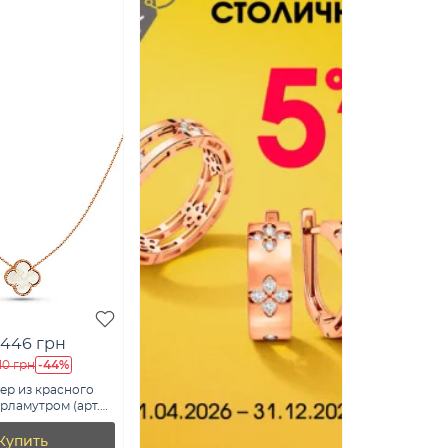
 446 грн
-44%
10 грн
ер из красного
ерламутром (арт.
Купить