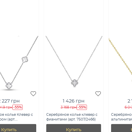
2 227 грн
1 426 грн
2
-55%
-55%
949 грн
3 168 грн
6 0
е колье Клевер с
Серебряное колье клевер с
Серебряное
ом (арт.
фианитами (арт. 7507/2466)
альпинита
7п)
(арт. 7507/
Купить
Купить