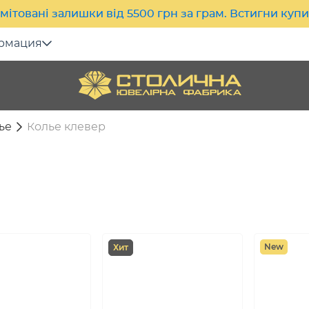
мітовані залишки від 5500 грн за грам. Встигни куп
рмация
ье
Колье клевер
New
Хит