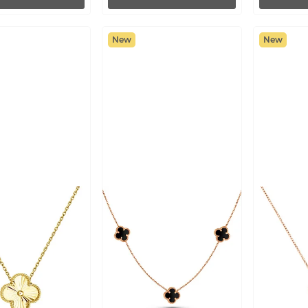
New
New