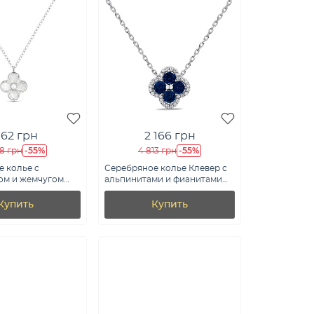
62 грн
2 166 грн
-55%
-55%
38 грн
4 813 грн
 колье с
Серебряное колье Клевер с
ом и жемчугом
альпинитами и фианитами
2487/15пжб)
(арт. 7507/1846ас)
Купить
Купить