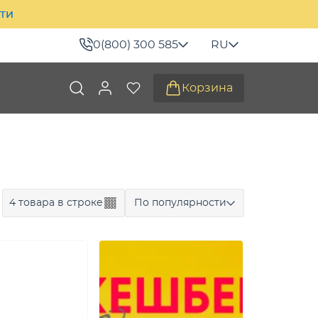
ити
0(800) 300 585
RU
Корзина
4 товара в строке
По популярности