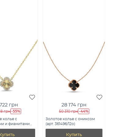
 722 грн
28 174 грн
-55%
-44%
48 грн
50 310 грн
 колье с
Золотое колье с ониксом
ми и фианитами
(арт. 361496/12о)
2196/15жар)
Купить
Купить