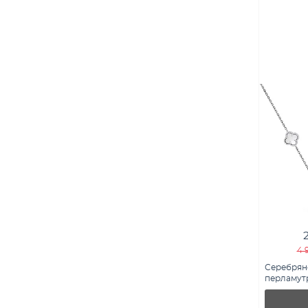
4 
Серебряно
перламутр
7507/2213/