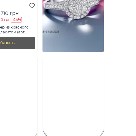
 710 грн
-44%
10 грн
ер из красного
лахитом (арт.
х)
Купить