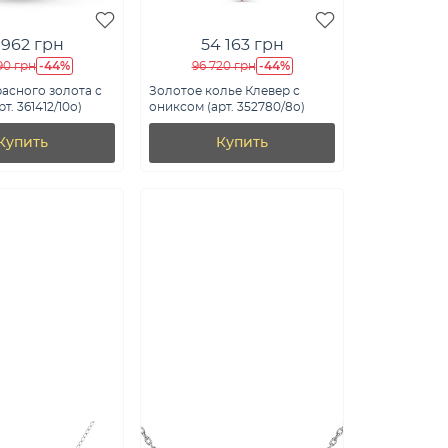
 962 грн
54 163 грн
-44%
-44%
90 грн
96 720 грн
расного золота с
Золотое колье Клевер с
т. 361412/10о)
ониксом (арт. 352780/8о)
Купить
Купить