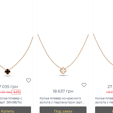
7 035 грн
27
18 637 грн
-44%
420 грн
49 0
олье Клевер с
Колье Клевер из красного
Колье Клев
рт. 361496/7о)
золота с перламутром (арт.
золота с п
361496/8п)
361496/12п)
Купить
Под заказ