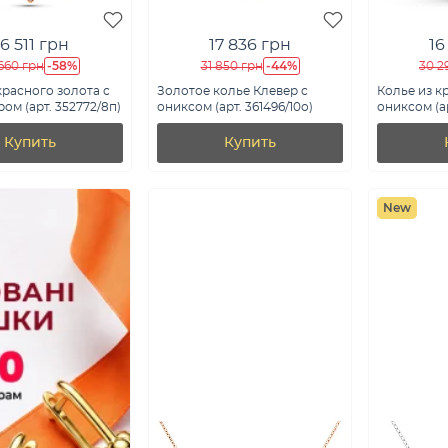
6 511 грн
17 836 грн
16
-58%
-44%
660 грн
31 850 грн
30 2
красного золота с
Золотое колье Клевер с
Колье из к
ом (арт. 352772/8п)
ониксом (арт. 361496/10о)
ониксом (ар
Купить
Купить
New