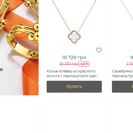
19 729 грн
9
-44%
35 230 грн
2 1
Колье Клевер из красного
Серебряное
золота с перламутром (арт.
перламутр
361496/10п)
(арт. 7507/
Купить