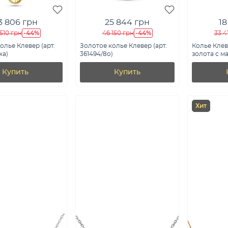
3 806 грн
25 844 грн
18
-44%
-44%
510 грн
46 150 грн
33 4
олье Клевер (арт.
Золотое колье Клевер (арт.
Колье Клев
жа)
361494/8о)
золота с ма
361496/10мл
Купить
Купить
Хит