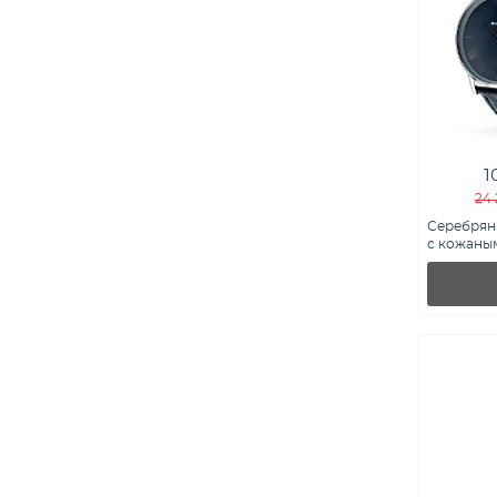
1
24 
Серебряные кварцевы
с кожаным
7526/332с