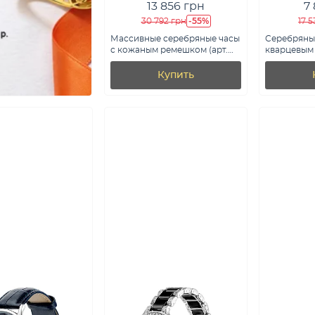
13 856 грн
7
-55%
30 792 грн
17 5
Массивные серебряные часы
Серебряные
с кожаным ремешком (арт.
кварцевым 
7526/162чч)
7526/342чч
Купить