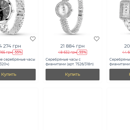
4 274 грн
21 884 грн
20
-55%
-55%
 165 грн
48 632 грн
44 6
е серебряные часы
Серебряные часы с
Серебряны
/320ч)
фианитами (арт. 7526/318п)
фианитами 
7526/213пк
Купить
Купить