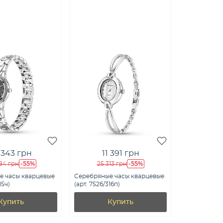
 343 грн
11 391 грн
-55%
-55%
84 грн
25 313 грн
е часы кварцевые
Серебряные часы кварцевые
15ч)
(арт. 7526/316п)
Купить
Купить