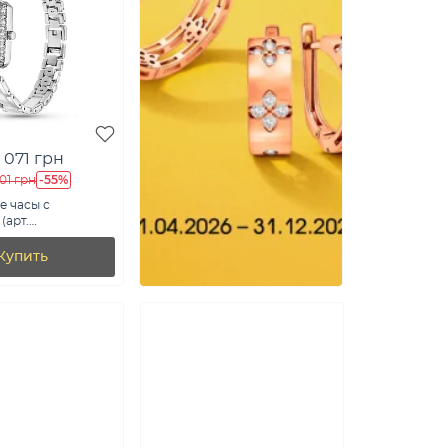
 071 грн
-55%
01 грн
е часы с
(арт.
мб)
Купить