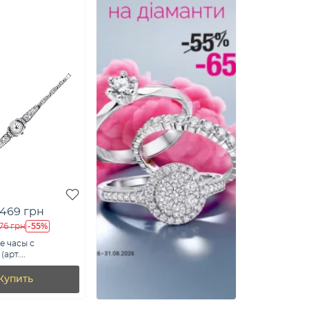
 469 грн
-55%
76 грн
е часы с
(арт.
6/1)
Купить