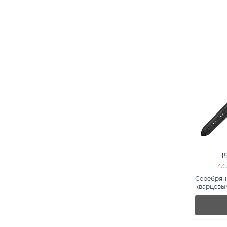
1
43 
Серебрян
кварцевым
7526/338с