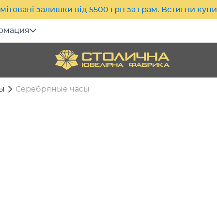
мітовані залишки від 5500 грн за грам. Встигни куп
рмация
ы
Серебряные часы