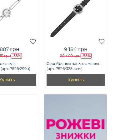
 887 грн
9 184 грн
-55%
-55%
15 грн
20 409 грн
е часы с
Серебряные часы с эмалью
(арт. 7526/299п)
(арт. 7526/325чечч)
Купить
Купить