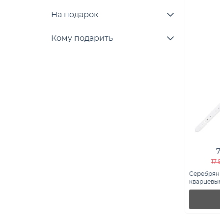
На подарок
Кому подарить
17
Серебрян
кварцевым
7526/342п