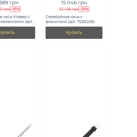
 889 грн
15 046 грн
-55%
-55%
31 грн
33 436 грн
 часы Клевер с
Серебряные часы с
механизмом (арт.
фианитами (арт. 7526/228)
)
Купить
Купить