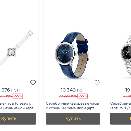
7 876 грн
10 349 грн
19
-55%
-55%
 502 грн
22 998 грн
42 9
ые часы Клевер с
Серебряные кварцевые часы
Серебряны
 механизмом (арт.
с кожаным ремешком (арт.
(арт. 7526/3
б)
7526/333ин)
Купить
Купить