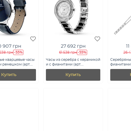
0 907 грн
27 692 грн
11
-55%
-55%
238 грн
61 538 грн
26 4
е часы
Часы из серебра с керамикой
Серебряны
 ремешком (арт.
и с фианитами (арт.
фианитами 
с)
7526/317пкмч)
Купить
Купить