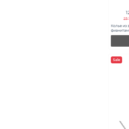
1
23 
Колье из 
фианитами
Sale