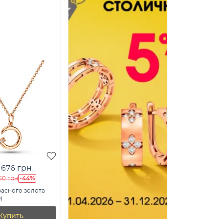
 676 грн
-44%
50 грн
расного золота
)
Купить