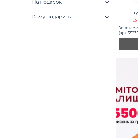
На подарок
9
Кому подарить
165
Золотое 
(арт. 3523