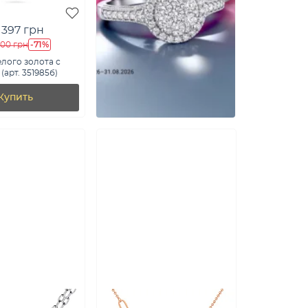
 397 грн
-71%
400 грн
елого золота с
(арт. 351985б)
Купить