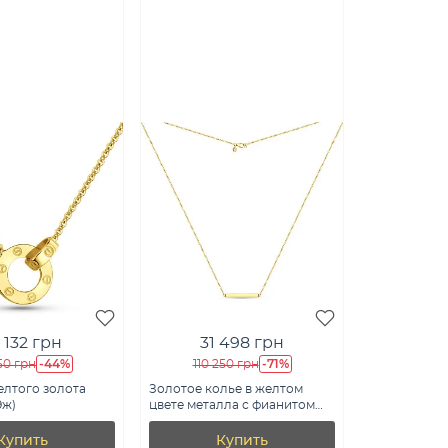
 132 грн
31 498 грн
-44%
-71%
50 грн
110 250 грн
елтого золота
Золотое колье в желтом
9ж)
цвете металла с фианитом
(арт. 351460жкр)
Купить
Купить