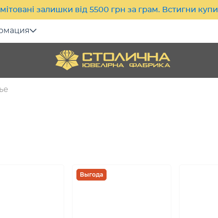
мітовані залишки від 5500 грн за грам. Встигни куп
рмация
ье
Выгода