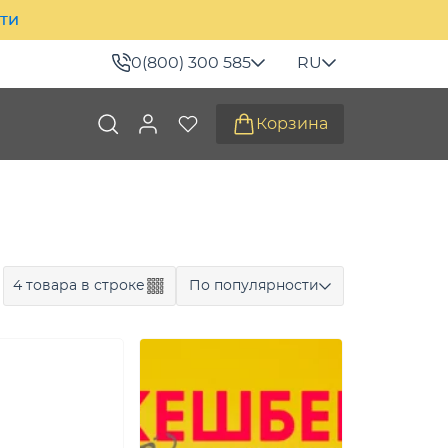
ити
0(800) 300 585
RU
Корзина
4 товара в строке
По популярности