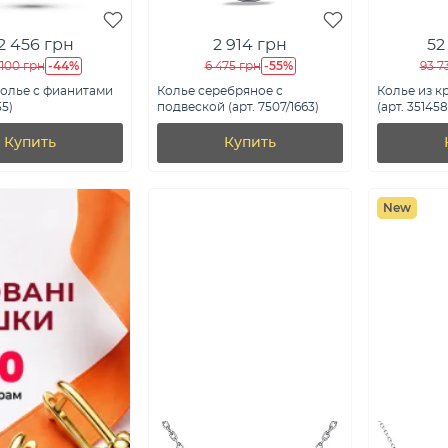
2 456 грн
2 914 грн
52
-44%
-55%
 100 грн
6 475 грн
93 7
колье с фианитами
Колье серебряное с
Колье из к
55)
подвеской (арт. 7507/1663)
(арт. 351458
Купить
Купить
New