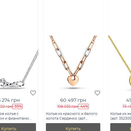
5 274 грн
60 497 грн
41
-55%
-44%
 720 грн
108 030 грн
73 4
ое колье с
Колье из красного и белого
Колье из ж
ом и фианитами
золота Сердечко (арт.
(арт. 35230
/1888еч)
352440кб)
Купить
Купить