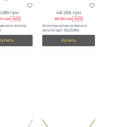
 489 грн
48 266 грн
-44%
-44%
30 грн
86 190 грн
расного золота
Золотое колье из белого
)
золота (арт. 352309б)
Купить
Купить