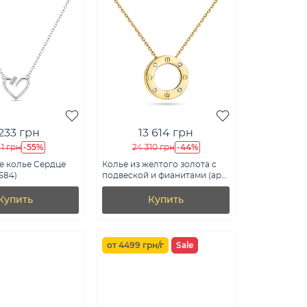
 233 грн
13 614 грн
-55%
-44%
41 грн
24 310 грн
е колье Сердце
Колье из желтого золота с
2584)
подвеской и фианитами (арт.
351470ж)
Купить
Купить
от 4499 грн/г
Sale