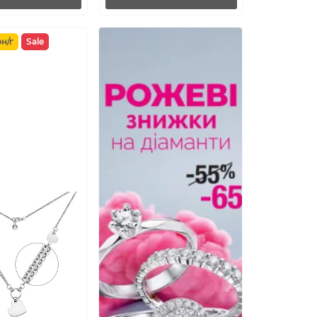
н/г
Sale