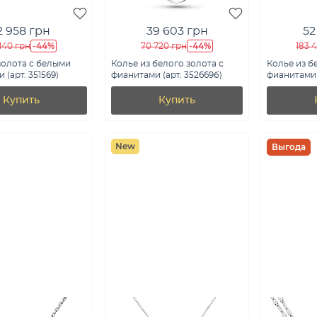
2 958 грн
39 603 грн
52
-44%
-44%
140 грн
70 720 грн
183 
золота с белыми
Колье из белого золота с
Колье из б
 (арт. 351569)
фианитами (арт. 352669б)
фианитами 
Купить
Купить
New
Выгода