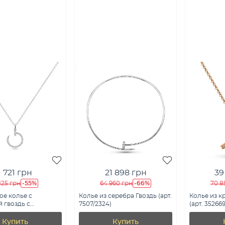
1 721 грн
21 898 грн
39
-55%
-66%
825 грн
64 960 грн
70 8
ое колье с
Колье из серебра Гвоздь (арт.
Колье из к
 гвоздь с
7507/2324)
(арт. 352669
 (арт. 7507/570)
Купить
Купить