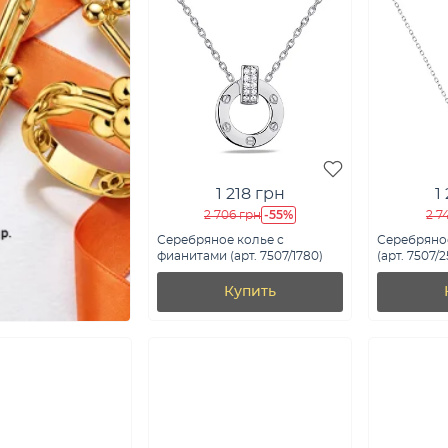
1 218 грн
1
-55%
2 706 грн
2 7
Серебряное колье с
Серебряно
фианитами (арт. 7507/1780)
(арт. 7507/
Купить