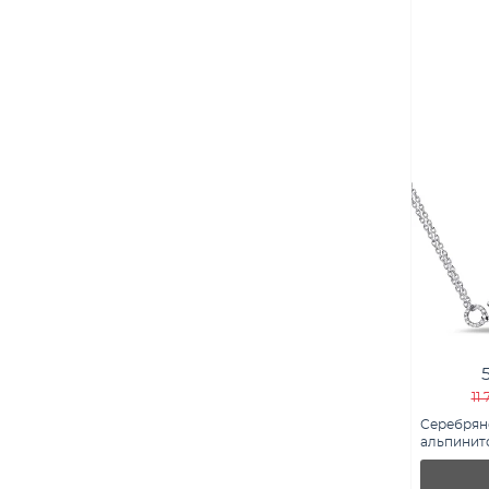
11
Серебрян
альпинит
(арт. 7507