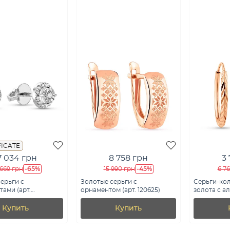
FICATE
7 034 грн
8 758 грн
3
-65%
-45%
669 грн
15 990 грн
6 7
ерьги с
Золотые серьги с
Серьги-кол
ами (арт.
орнаментом (арт. 120625)
золота с а
0б)
(арт. 121904
Купить
Купить