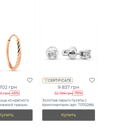
CERTIFICATE
 702 грн
9 837 грн
-45%
-70%
60 грн
32 789 грн
ьца из красного
Золотые серьги пусеты с
лмазной гранью
бриллиантами (арт. Т011026б)
/10)
Купить
Купить