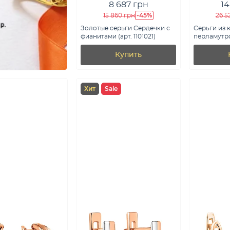
8 687 грн
14
-45%
15 860 грн
26 5
Золотые серьги Сердечки с
Серьги из 
фианитами (арт. 1101021)
перламутром
Купить
Хит
Sale