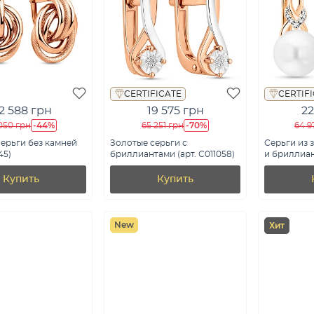
CERTIFICATE
CERTIF
2 588 грн
19 575 грн
22
-44%
-70%
050 грн
65 251 грн
64 9
ерьги без камней
Золотые серьги с
Серьги из 
45)
бриллиантами (арт. С011058)
и бриллиант
Купить
Купить
New
Хит