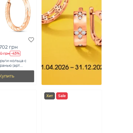
 702 грн
-45%
60 грн
рьги-кольца с
ранью (арт.
Купить
Хит
Sale