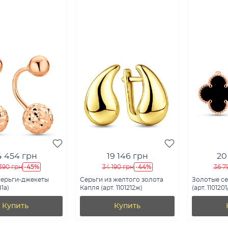
4 454 грн
19 146 грн
20
-45%
-44%
390 грн
34 190 грн
36 7
серьги-джекеты
Серьги из желтого золота
Золотые се
81а)
Капля (арт. 1101212ж)
(арт. 1101201
Купить
Купить