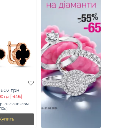
 602 грн
-44%
90 грн
рьги с ониксом
/10о)
Купить