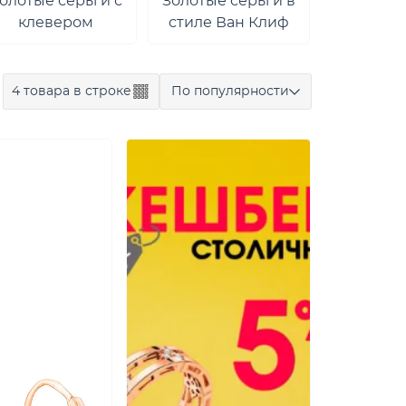
олотые серьги с
Золотые серьги в
клевером
стиле Ван Клиф
4 товара в строке
По популярности