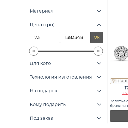
Материал
Цена (грн)
Ок
Для кого
Технология изготовления
CERTI
1
На подарок
48 
Золотые с
Кому подарить
бриллиант
Т01168401
Под заказ