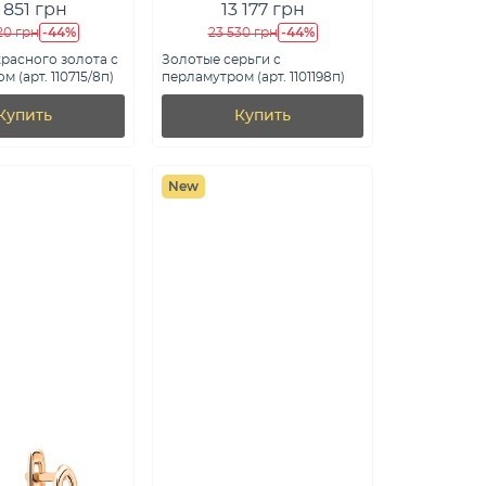
 851 грн
13 177 грн
-44%
-44%
20 грн
23 530 грн
красного золота с
Золотые серьги с
 (арт. 110715/8п)
перламутром (арт. 1101198п)
Купить
Купить
New