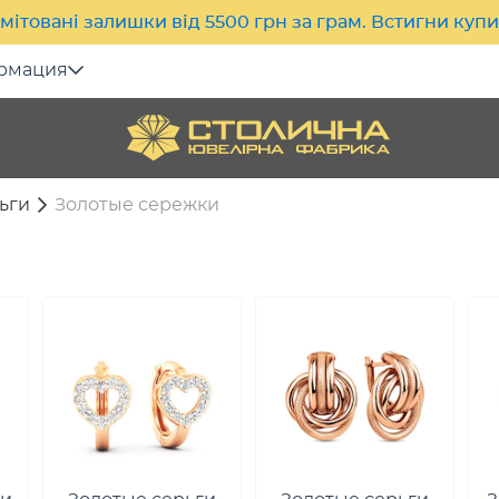
мітовані залишки від 5500 грн за грам. Встигни куп
рмация
ьги
Золотые сережки