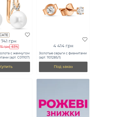
ICATE
 741 грн
4 414 грн
-65%
75 грн
золота с жемчугом
Золотые серьги с фианитами
ами (арт. С011107)
(арт. 1101285/1)
Купить
Под заказ