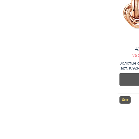
4
76 
Золотые с
(арт. 10921
Хит