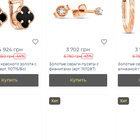
4 924 грн
3 702 грн
3
-44%
-45%
650 грн
6 760 грн
6 7
 красного золота с
Золотые серьги-пусеты с
Золотые се
рт. 110715/8о)
фианитами (арт. 1101287)
алмазной г
121903/10)
Купить
Купить
Хит
Хит