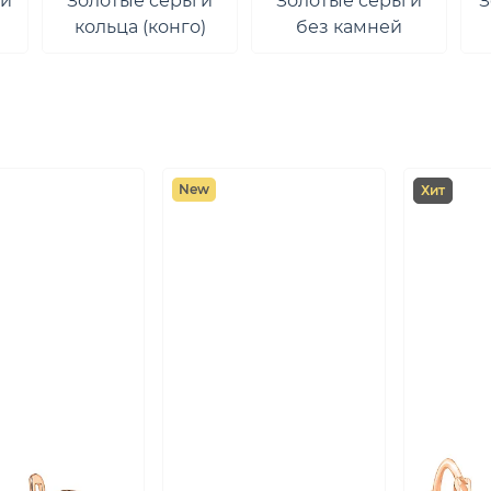
ки
Золотые серьги
Золотые серьги
З
кольца (конго)
без камней
New
Хит