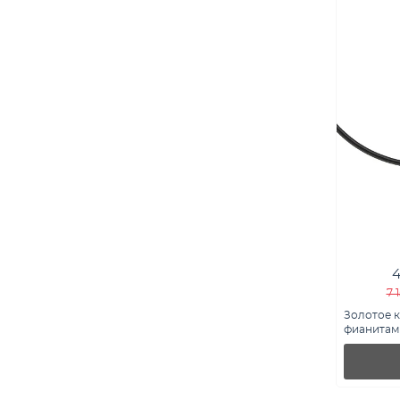
4
7 
Золотое к
фианитами