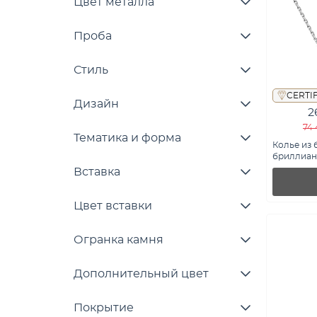
Цвет металла
Проба
Стиль
CERTI
Дизайн
2
74 
Тематика и форма
Колье из 
бриллиант
Ц01147601
Вставка
Цвет вставки
Огранка камня
Дополнительный цвет
Покрытие