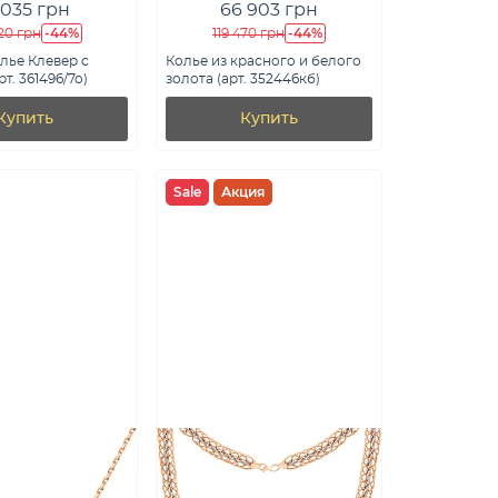
 035 грн
66 903 грн
-44%
-44%
20 грн
119 470 грн
лье Клевер с
Колье из красного и белого
т. 361496/7о)
золота (арт. 352446кб)
Купить
Купить
Sale
Акция