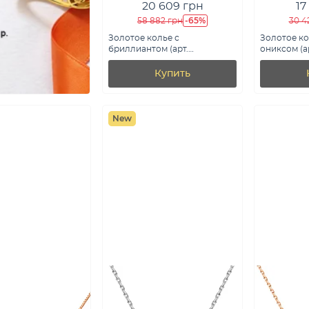
20 609 грн
17
-65%
58 882 грн
30 4
Золотое колье с
Золотое ко
бриллиантом (арт.
ониксом (ар
Ц011694010)
Купить
New