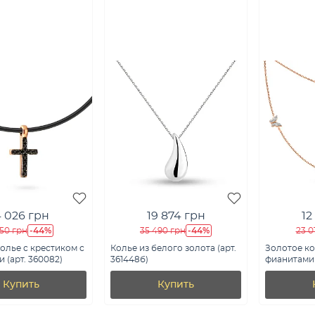
 026 грн
19 874 грн
12
-44%
-44%
150 грн
35 490 грн
23 0
олье с крестиком с
Колье из белого золота (арт.
Золотое ко
 (арт. 360082)
361448б)
фианитами (
Купить
Купить