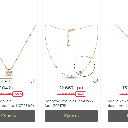
FICATE
7 042 грн
12 667 грн
13
-65%
-44%
691 грн
22 620 грн
24 8
олье с
Золотое колье с шариками
Колье из к
ом (арт. Ц011286/2)
(арт. 360178)
без камней 
Купить
Купить