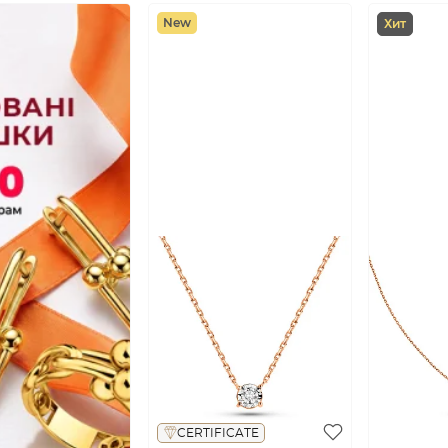
New
Хит
CERTIFICATE