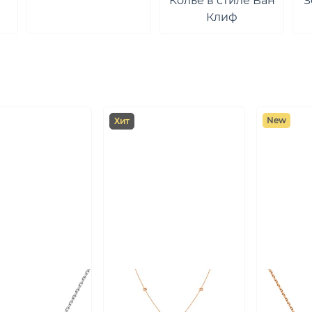
Колье в стиле Ван
З
Клиф
New
Хит