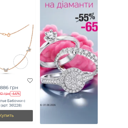
 886 грн
-44%
10 грн
лье Бабочки с
арт. 361228)
Купить