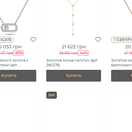
FICATE
CERTIF
6 053 грн
21 622 грн
20
-65%
-44%
437 грн
38 610 грн
57 1
белого золота с
Золотое колье-галстук (арт.
Золотое ко
ами (арт.
360276)
бриллианта
0б)
Ц011667005
Купить
Купить
Хит