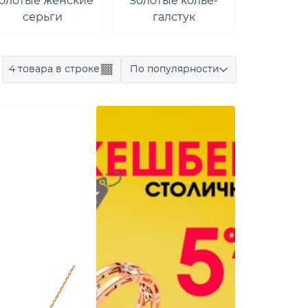
олотые женские
Золотые колье-
Колье-
серьги
галстук
4 товара в строке
По популярности