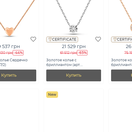
CERTIFICATE
CERTIF
9 537 грн
21 529 грн
26
-44%
-65%
030 грн
61 512 грн
75 1
колье Сердечко
Золотое колье с
Золотое ко
7/2)
бриллиантом (арт.
бриллианта
Ц011694010б)
Ц011476010)
Купить
Купить
New