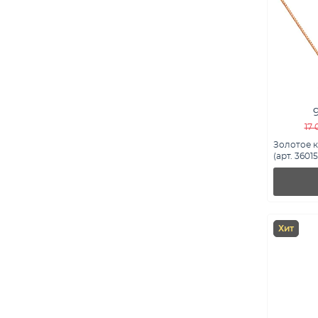
17 
Золотое 
(арт. 36015
Хит