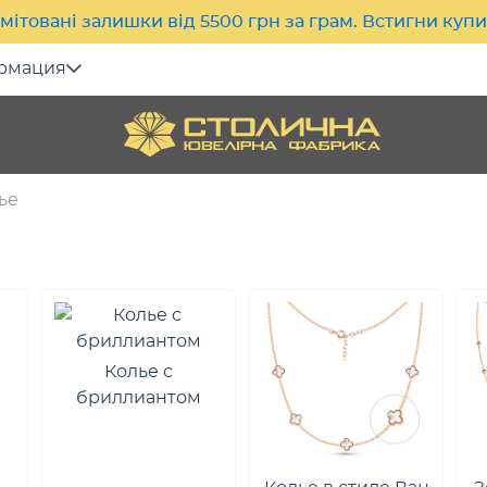
мітовані залишки від 5500 грн за грам. Встигни куп
рмация
ье
Колье с
бриллиантом