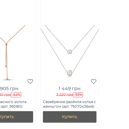
 905 грн
1 449 грн
-44%
-55%
30 грн
3 220 грн
расного золота
Серебряное двойное колье с
(арт. 360180)
жемчугом (арт. 7507/2436жб)
Купить
Купить