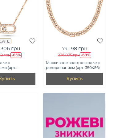
ICATE
 306 грн
74 198 грн
-65%
-69%
59 грн
236 075 грн
лье с
Массивное золотое колье с
ми (арт.
родированием (арт. 350456)
Купить
Купить