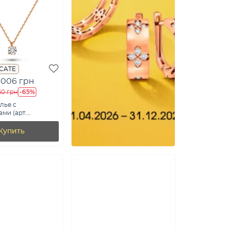
ICATE
 006 грн
-65%
60 грн
лье с
ми (арт.
)
Купить