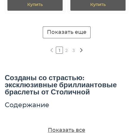
Купить
Купить
Показать еще
1
2
3
Созданы со страстью:
эксклюзивные бриллиантовые
браслеты от Столичной
Содержание
Показать все
Созданы со страстью: эксклюзивные