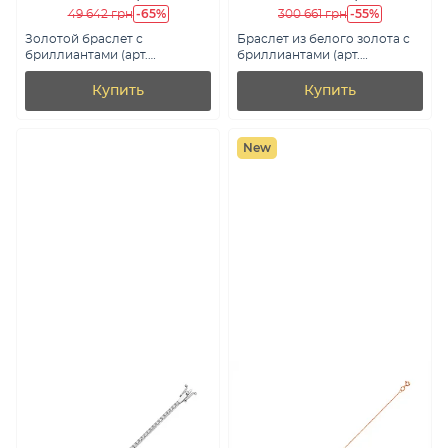
-65%
-55%
49 642 грн
300 661 грн
Золотой браслет с
Браслет из белого золота с
бриллиантами (арт.
бриллиантами (арт.
Б011509010)
4106018202)
Купить
Купить
New