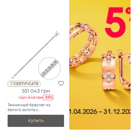
CERTIFICATE
551 043 грн
-55%
1 224 540 грн
Теннисный браслет из
белого золота с
бриллиантами (арт.
4110155202)
Купить