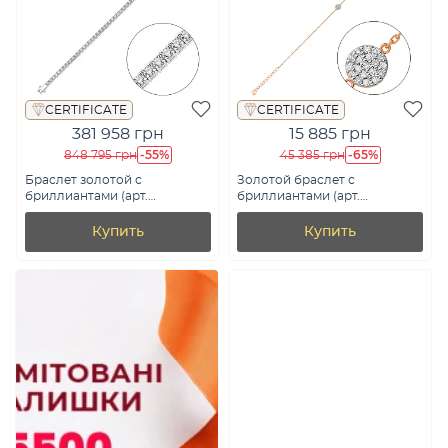
CERTIFICATE
CERTIFICATE
381 958 грн
15 885 грн
-55%
-65%
848 795 грн
45 385 грн
Браслет золотой с
Золотой браслет с
бриллиантами (арт.
бриллиантами (арт.
4110158202)
Б011480010)
Купить
Купить