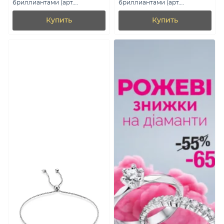
бриллиантами (арт.
бриллиантами (арт.
Б341211010б)
4111721202)
Купить
Купить