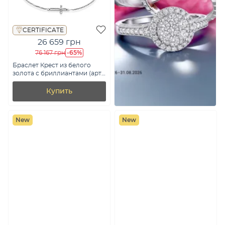
CERTIFICATE
26 659 грн
-65%
76 167 грн
Браслет Крест из белого
золота с бриллиантами (арт.
Б341627005б)
Купить
New
New