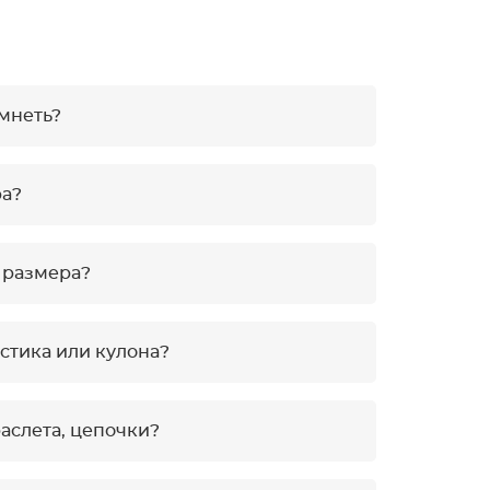
емнеть?
ра?
 размера?
естика или кулона?
аслета, цепочки?