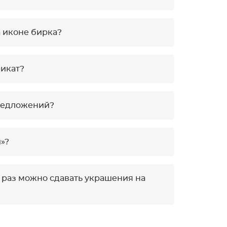
а иконе бирка?
икат?
предложений?
»?
о раз можно сдавать украшения на