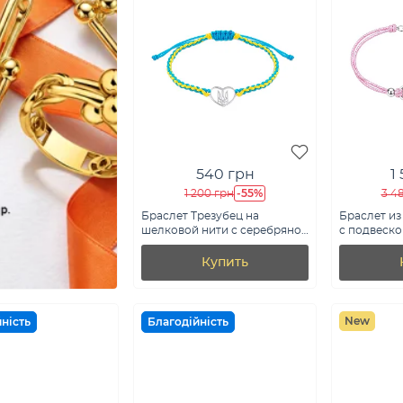
540 грн
1
-55%
1 200 грн
3 4
Браслет Трезубец на
Браслет из
шелковой нити с серебряной
с подвеско
вставкой для детей (арт.
7309/5453р
Х340061гжд)
Купить
New
ність
Благодійність