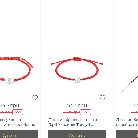
540 грн
540 грн
1
-55%
-55%
200 грн
1 200 грн
3 4
резубец на
Детский браслет на нити
Детский бр
 нити с серебряной
Герб Украины-Тризуб с
серебра с 
для детей (арт.
серебряной вставкой (арт.
7309/5452к
)
Х340067кд)
Купить
Купить