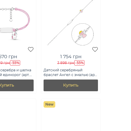
 570 грн
1 754 грн
-55%
-55%
89 грн
3 898 грн
 серебра и шелка
Детский серебряный
й единорог (арт.
браслет Ангел с эмалью (арт.
е)
7509/5456е)
Купить
Купить
New