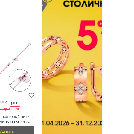
 383 грн
-55%
74 грн
 шелковой нити с
ми вставками и
(арт.
ерж)
Купить