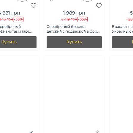
4 881 грн
1 989 грн
5
-55%
-55%
846 грн
4 419 грн
1 2
серебряный
Серебряный браслет
Браслет на
 фианитами (арт.
детский с подвеской в форме
Украины с
)
белки без камней (арт.
вставкой (
7509/5367е)
Купить
Купить