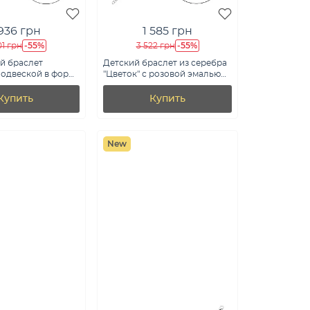
 936 грн
1 585 грн
-55%
-55%
01 грн
3 522 грн
й браслет
Детский браслет из серебра
подвеской в форме
"Цветок" с розовой эмалью
без камней (арт.
(арт. 7509/3925ер)
рб)
Купить
Купить
New