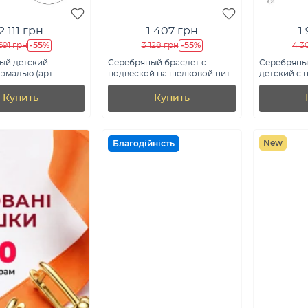
2 111 грн
1 407 грн
1
-55%
-55%
691 грн
3 128 грн
4 3
ый детский
Серебряный браслет с
Серебряны
 эмалью (арт.
подвеской на шелковой нити
детский с 
е)
(арт. 7309/5421кекз)
единорога 
7509/5366е
Купить
Купить
New
Благодійність