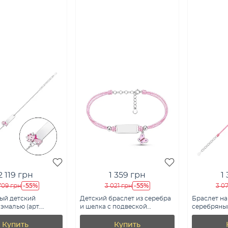
2 119 грн
1 359 грн
1
-55%
-55%
709 грн
3 021 грн
3 0
ый детский
Детский браслет из серебра
Браслет на
 эмалью (арт.
и шелка с подвеской
серебряны
е)
бабочка (арт. 7309/5412рерг)
подвеской 
7309/5414р
Купить
Купить