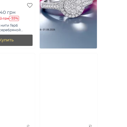
40 грн
-55%
00 грн
 нити Герб
 серебряной
арт. Х340067гжд)
Купить