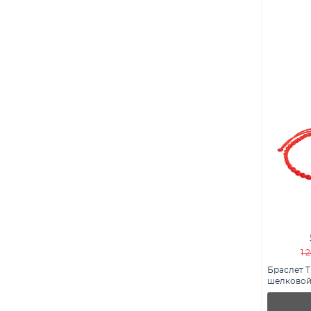
1 
Браслет Т
шелковой
вставкой 
Х340061кд