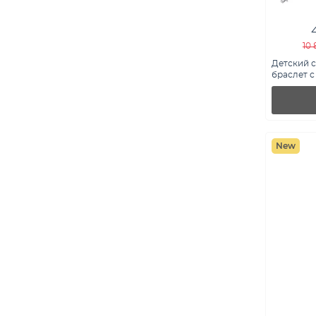
10 
Детский 
браслет с
7509/5369
New