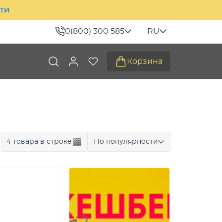
ити
0(800) 300 585
RU
Корзина
4 товара в строке
По популярности