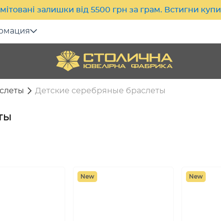
мітовані залишки від 5500 грн за грам. Встигни куп
рмация
слеты
Детские серебряные браслеты
ты
New
New