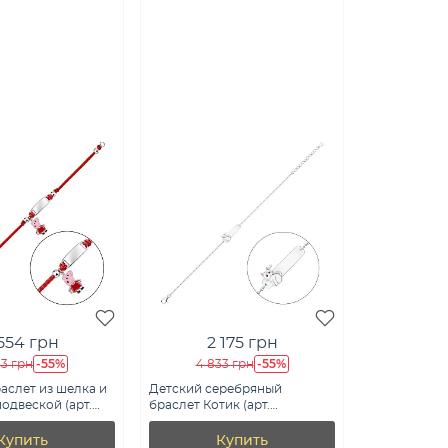
 554 грн
2 175 грн
-55%
-55%
53 грн
4 833 грн
аслет из шелка и
Детский серебряный
подвеской (арт.
браслет Котик (арт.
е)
7509/5419е)
Купить
Купить