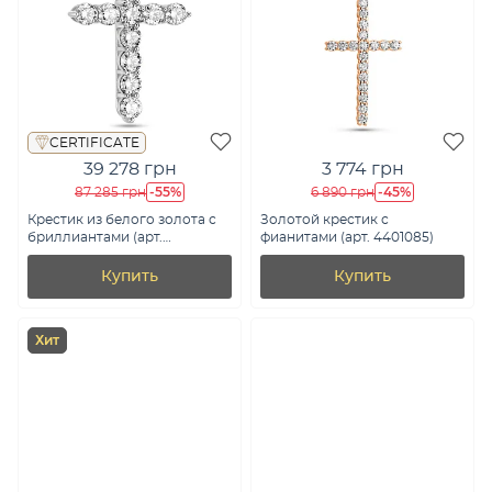
CERTIFICATE
39 278 грн
3 774 грн
-55%
-45%
87 285 грн
6 890 грн
Крестик из белого золота с
Золотой крестик с
бриллиантами (арт.
фианитами (арт. 4401085)
3107587202)
Купить
Купить
Хит