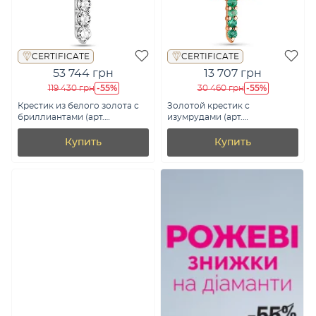
CERTIFICATE
CERTIFICATE
53 744 грн
13 707 грн
-55%
-55%
119 430 грн
30 460 грн
Крестик из белого золота с
Золотой крестик с
бриллиантами (арт.
изумрудами (арт.
3112591202)
3100785201и)
Купить
Купить