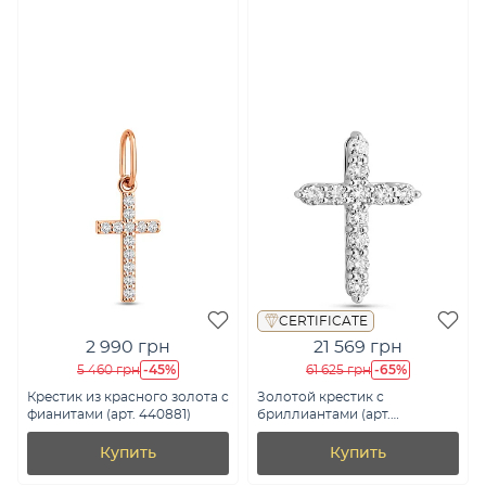
CERTIFICATE
2 990 грн
21 569 грн
-45%
-65%
5 460 грн
61 625 грн
Крестик из красного золота с
Золотой крестик с
фианитами (арт. 440881)
бриллиантами (арт.
П011272030б)
Купить
Купить