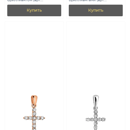
бриллиантом (арт.
бриллиантами (арт.
3100787201)
П341668010б)
Купить
Купить