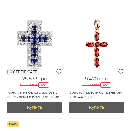
CERTIFICATE
28 578 грн
9 470 грн
-65%
-45%
81 650 грн
17 290 грн
Крестик из белого золота с
Золотой крестик с гранатом
сапфирами и бриллиантами
(арт. 440918Пк)
(арт. П341735030бс)
Купить
Купить
New