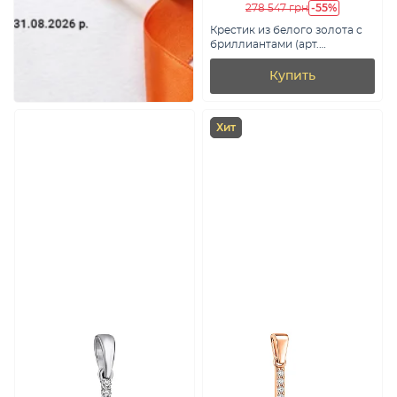
-55%
278 547 грн
Крестик из белого золота с
бриллиантами (арт.
3107586202)
Купить
Хит