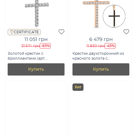
CERTIFICATE
11 051 грн
6 479 грн
-65%
-45%
31 574 грн
11 830 грн
Золотой крестик с
Крестик двухсторонний из
бриллиантами (арт.
красного золота с
П341011010б)
фианитами (арт. 440419ч)
Купить
Купить
Хит