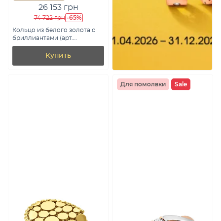
26 153 грн
-65%
74 722 грн
Кольцо из белого золота с
бриллиантами (арт.
К011234020б)
Купить
Для помолвки
Sale