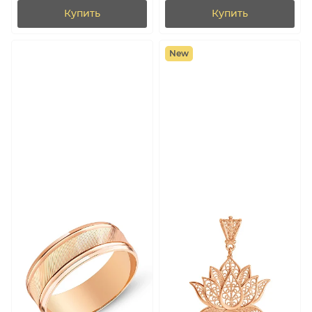
Ц011476010б)
Купить
Купить
New