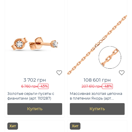
3 702 грн
108 601 грн
-45%
-48%
6 760 грн
207 610 грн
Золотые серьги-пусеты с
Массивная золотая цепочка
фианитами (арт. 1101287)
в плетении Якорь (арт.
цр3062-110)
Купить
Купить
Хит
Хит