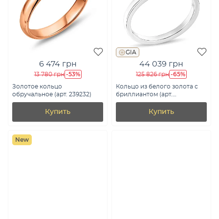
GIA
6 474 грн
44 039 грн
-53%
-65%
13 780 грн
125 826 грн
Золотое кольцо
Кольцо из белого золота с
обручальное (арт. 239232)
бриллиантом (арт.
К011178030б)
Купить
Купить
New