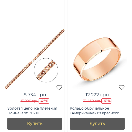
8 734 грн
12 222 грн
-45%
-61%
15 990 грн
31 460 грн
Золотая цепочка плетения
Кольцо обручальное
Нонна (арт. 302101)
«Американка» из красного
золота (арт. 238039)
Купить
Купить