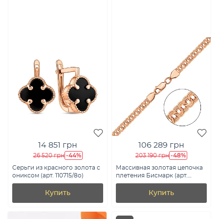
14 851 грн
106 289 грн
-44%
-48%
26 520 грн
203 190 грн
Серьги из красного золота с
Массивная золотая цепочка
ониксом (арт. 110715/8о)
плетения Бисмарк (арт.
цр3004-050)
Купить
Купить