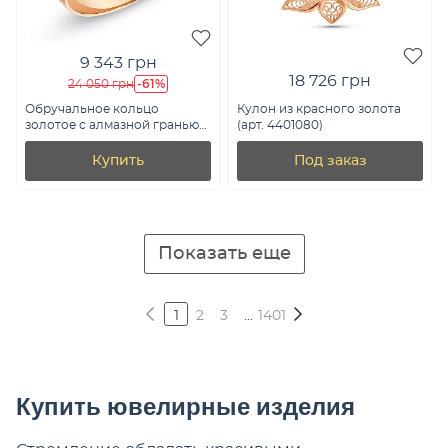
9 343 грн
18 726 грн
-61%
24 050 грн
Обручальное кольцо
Кулон из красного золота
золотое с алмазной гранью
(арт. 4401080)
(арт. 239196)
Купить
Под заказ
Показать еще
1
2
3
...
1401
Купить ювелирные изделия