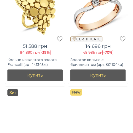
CERTIFICATE
51 588 грн
14 696 грн
-39%
-70%
84 890 грн
48 985 грн
Кольцо из желтого золота
Золотое кольцо с
Francelli (арт. 141345ж)
бриллиантом (арт. К011044а)
Купить
Купить
New
Хит