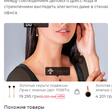
между соблюдением делового дресс-кода и
стремлением выглядеть элегантно даже в стенах
офиса.
Золотые серьги подвески
Золотая 
Лýна с эмалью (арт. 111067ч)
эмалью (
19 295 грн
-45%
4 201 г
35 230 грн
Похожие товары