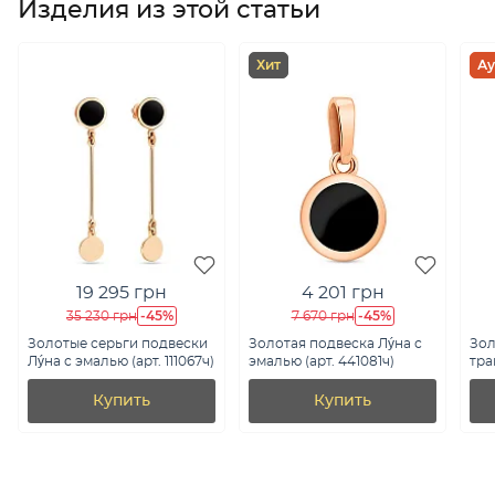
Изделия из этой статьи
Хит
Ау
19 295 грн
4 201 грн
-45%
-45%
35 230 грн
7 670 грн
Золотые серьги подвески
Золотая подвеска Лýна с
Зол
Лýна с эмалью (арт. 111067ч)
эмалью (арт. 441081ч)
тра
эма
Купить
Купить