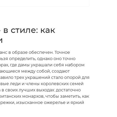
 в стиле: как
и
анс в образе обеспечен. Точное
зя определить, однако оно точно
рах, где дамы украшали себя набором
етающиеся между собой, создают
авило трех украшений стало опорой для
рвые леди и члены королевских семей
 в своих лучших выходах: достаточно
итанских монархов, чтобы заметить, как
режки, изысканное ожерелье и яркий