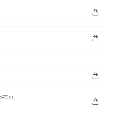
)
)
2479р)