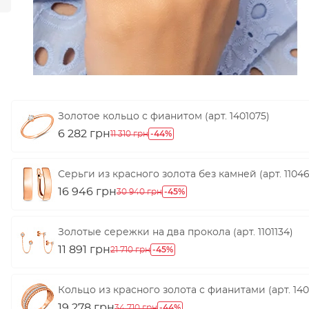
Золотое кольцо с фианитом (арт. 1401075)
6 282 грн
-44%
11 310 грн
Серьги из красного золота без камней (арт. 11046
16 946 грн
-45%
30 940 грн
Золотые сережки на два прокола (арт. 1101134)
11 891 грн
-45%
21 710 грн
Кольцо из красного золота с фианитами (арт. 140
19 278 грн
-44%
34 710 грн