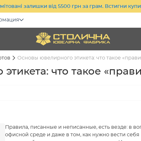
мітовані залишки від 5500 грн за грам. Встигни куп
рмация
ртов
Основы ювелирного этикета: что такое «прави
этикета: что такое «прави
Правила, писанные и неписанные, есть везде: в во
офисной среде и даже в том, как нужно вести себ