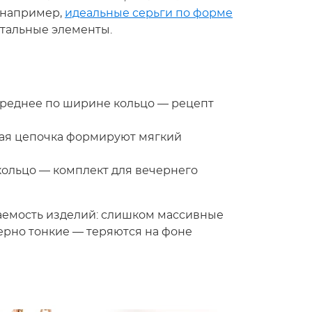
 например,
идеальные серьги по форме
стальные элементы.
среднее по ширине кольцо — рецепт
ная цепочка формируют мягкий
 кольцо — комплект для вечернего
аемость изделий: слишком массивные
мерно тонкие — теряются на фоне