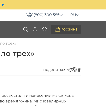
ити
0(800) 300 585
RU
Корзина
ло трех»
ло трех»
поделиться:
просах стиля и нанесении макияжа, в
я во время ужина. Мир ювелирных