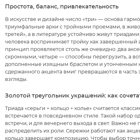
Простота, баланс, привлекательность
В искусстве и дизайне число «три» — основа гарм
триумфальные арки с тройными проемами, в живо
третей», а в литературе устойчиво живут триадам
человека воспринимает тройку как завершенный а
принцип проявляется столь же очевидно: два аксе
скромными, четыре — способны перегрузить, а во
дополненные изящным браслетом и утонченным 
сдержанного акцента вмиг превращаются в часть
взгляды.
Золотой треугольник украшений: как сочетат
Триада «серьги + кольцо + колье» считается класс
встречается в повседневном стиле. Такой набор о
встречи, и для вечернего выхода в свет. Важно не 
распределить их роли. Сережки работают как акце
кольцо завершает композицию. Чтобы выбор точн