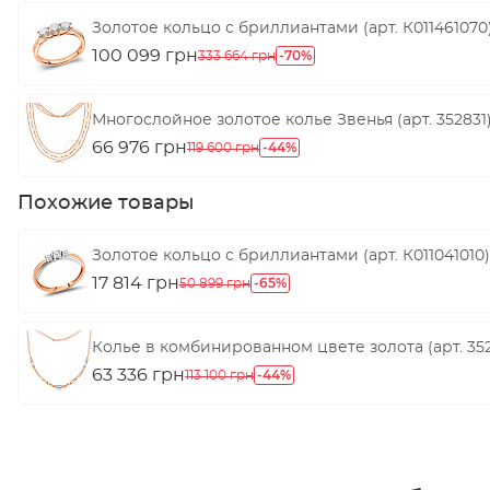
Золотое кольцо с бриллиантами (арт. К011461070
100 099 грн
-70%
333 664 грн
Многослойное золотое колье Звенья (арт. 352831
66 976 грн
-44%
119 600 грн
Похожие товары
Золотое кольцо с бриллиантами (арт. К011041010)
17 814 грн
-65%
50 899 грн
Колье в комбинированном цвете золота (арт. 35
63 336 грн
-44%
113 100 грн