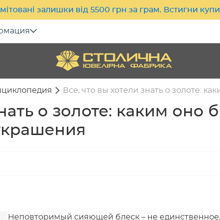
мітовані залишки від 5500 грн за грам. Встигни куп
рмация
нциклопедия
Все, что вы хотели знать о золоте: к
знать о золоте: каким оно 
 украшения
Неповторимый сияющей блеск – не единственное