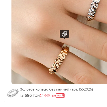
Золотое кольцо без камней (арт. 155202б)
13 686 грн
-44%
24 440 грн