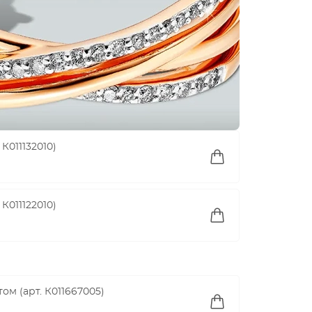
К011132010)
К011122010)
ом (арт. К011667005)