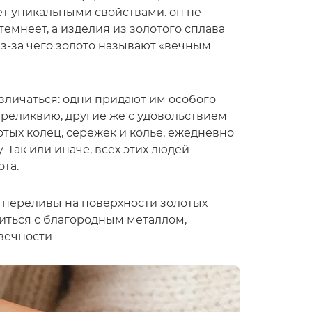
ет уникальными свойствами: он не
емнеет, а изделия из золотого сплава
из-за чего золото называют «вечным
зличаться: одни придают им особого
 реликвию, другие же с удовольствием
ых колец, сережек и колье, ежедневно
 Так или иначе, всех этих людей
та.
ые переливы на поверхности золотых
иться с благородным металлом,
вечности.