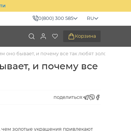
ити
0(800) 300 585
RU
Корзина
аким оно бывает, и почему все так любят золотые укр
бывает, и почему все
поделиться:
, чем золотые украшения привлекают