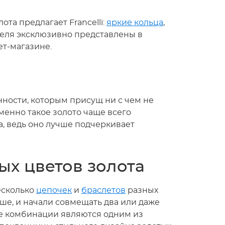
та предлагает Francelli:
яркие кольца
,
еля эксклюзивно представлены в
т-магазине.
нности, которым присущ ни с чем не
енно такое золото чаще всего
, ведь оно лучше подчеркивает
ых цветов золота
есколько
цепочек
и
браслетов
разных
е, и начали совмещать два или даже
ые комбинации являются одним из