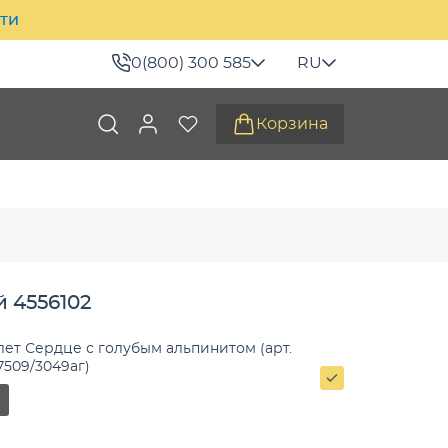
ити
0(800) 300 585
RU
Корзина
 4556102
ет Сердце с голубым альпинитом (арт.
аг) (арт. 7509/3049аг)