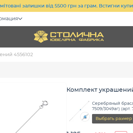
мітовані залишки від 5500 грн за грам. Встигни куп
рмация
ений 4556102
Комплект украшений
Серебряный брасл
7509/3049
Выбрать размер