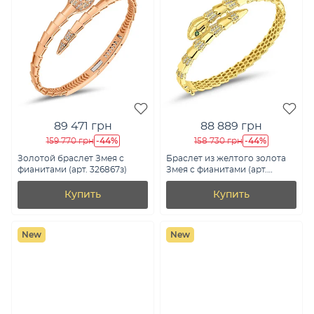
89 471 грн
88 889 грн
-44%
-44%
159 770 грн
158 730 грн
Золотой браслет Змея с
Браслет из желтого золота
фианитами (арт. 326867з)
Змея с фианитами (арт.
326890жз)
Купить
Купить
New
New