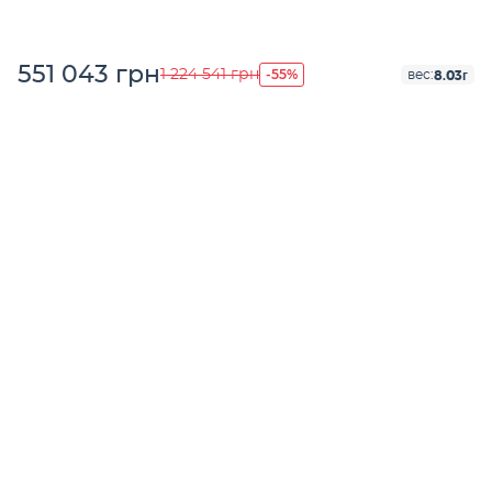
551 043 грн
-55%
1 224 541 грн
8.03г
вес: