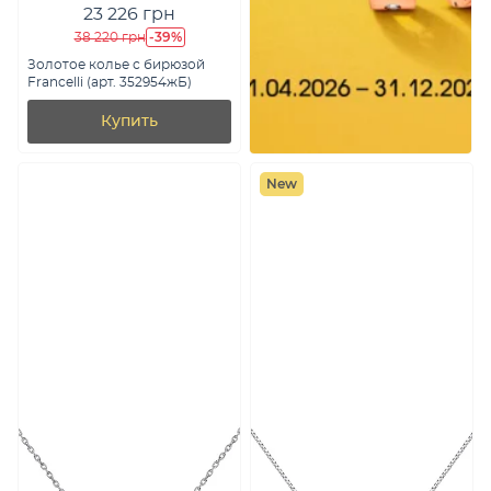
23 226 грн
-39%
38 220 грн
Золотое колье с бирюзой
Francelli (арт. 352954жБ)
Купить
New