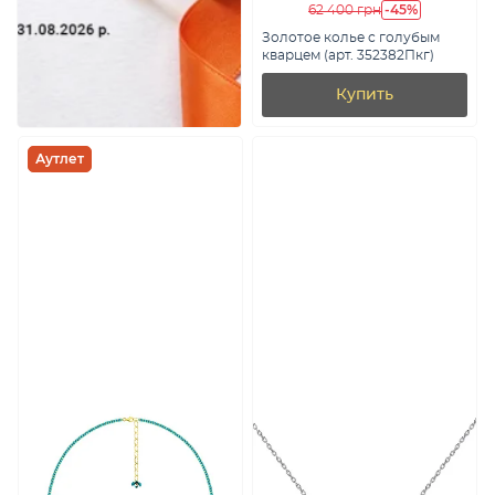
-45%
62 400 грн
Золотое колье с голубым
кварцем (арт. 352382Пкг)
Купить
Аутлет