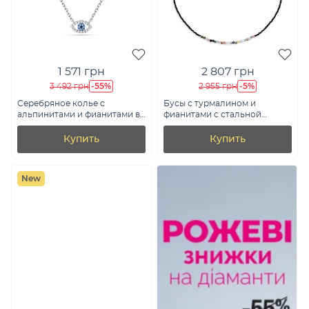
1 571 грн
2 807 грн
-55%
-5%
3 492 грн
2 955 грн
Серебряное колье с
Бусы с турмалином и
альпинитами и фианитами в
фианитами с стальной
форме глаза (арт. 7507/2513аг)
застежкой (арт.
9016/601Трмцв)
Купить
Купить
New