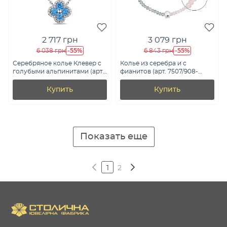
2 717 грн
3 079 грн
-55%
-55%
6 038 грн
6 843 грн
Серебряное колье Клевер с
Колье из серебра и с
голубыми альпинитами (арт.
фианитов (арт. 7507/908-
7507/1846аг)
01487)
Купить
Купить
Показать еще
1
2