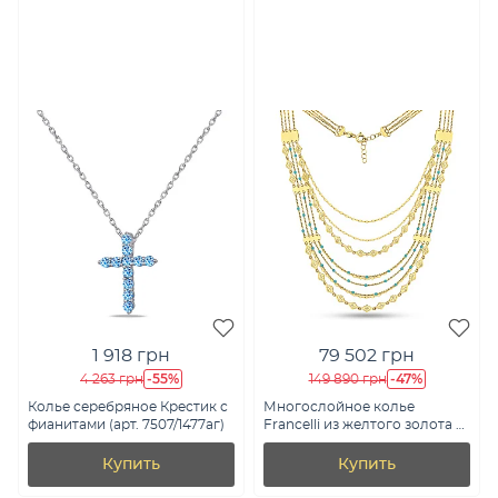
1 918 грн
79 502 грн
-55%
-47%
4 263 грн
149 890 грн
Колье серебряное Крестик с
Многослойное колье
фианитами (арт. 7507/1477аг)
Francelli из желтого золота с
эмалью (арт. 352853жег)
Купить
Купить