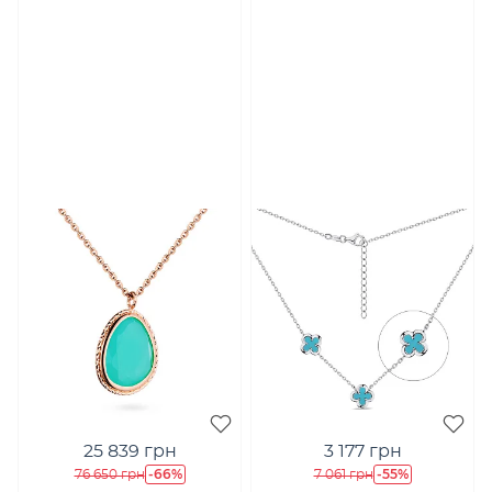
25 839 грн
3 177 грн
-66%
-55%
76 650 грн
7 061 грн