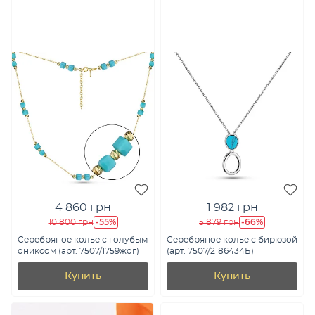
4 860 грн
1 982 грн
-55%
-66%
10 800 грн
5 879 грн
Серебряное колье с голубым
Серебряное колье с бирюзой
ониксом (арт. 7507/1759жог)
(арт. 7507/2186434Б)
Купить
Купить