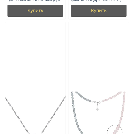
цветными альпинитами (арт.
фианитами (арт. 361250Птг)
7507/621а)
Купить
Купить