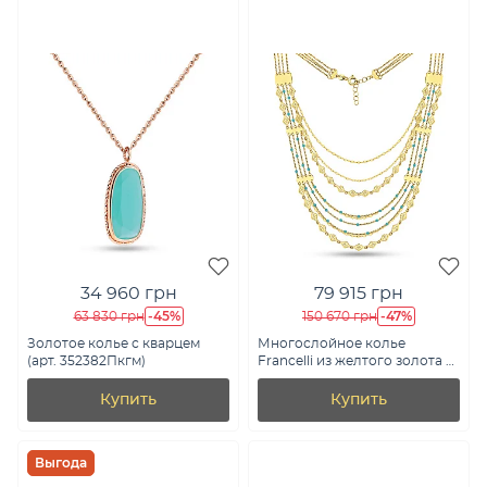
34 960 грн
79 915 грн
-45%
-47%
63 830 грн
150 670 грн
Золотое колье с кварцем
Многослойное колье
(арт. 352382Пкгм)
Francelli из желтого золота с
эмалью (арт. 352858жег)
Купить
Купить
Выгода