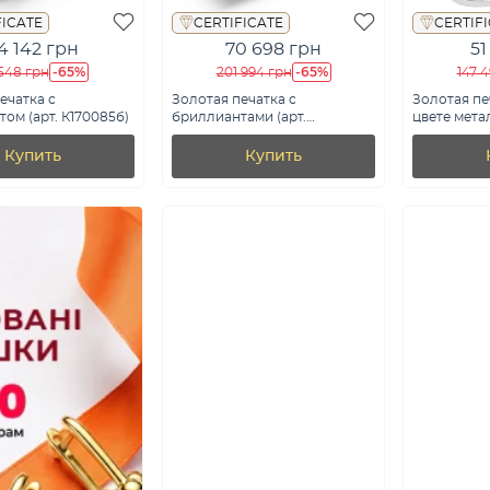
FICATE
CERTIFICATE
CERTIF
4 142 грн
70 698 грн
51
-65%
-65%
548 грн
201 994 грн
147 
ечатка с
Золотая печатка с
Золотая пе
ом (арт. К170085б)
бриллиантами (арт.
цвете мета
К341415030б)
бриллианто
К170039005
Купить
Купить