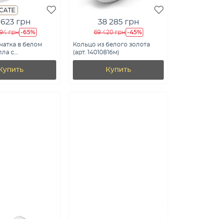
ICATE
 623 грн
38 285 грн
-65%
-45%
494 грн
69 420 грн
чатка в белом
Кольцо из белого золота
лла с
(арт. 1401081бм)
м (арт.
б)
Купить
Купить