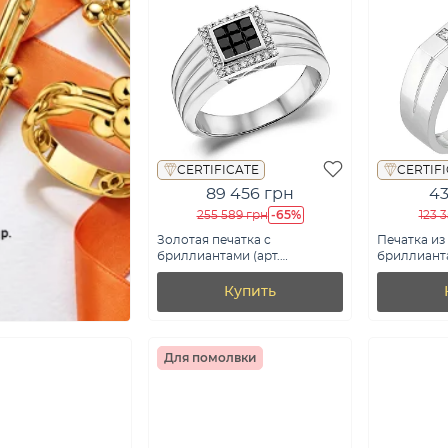
CERTIFICATE
CERTIF
89 456 грн
43
-65%
255 589 грн
123 
Золотая печатка с
Печатка из
бриллиантами (арт.
бриллианта
К341521080бч)
К170086005
Купить
Для помолвки