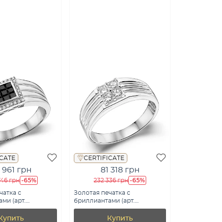
ICATE
CERTIFICATE
 961 грн
81 318 грн
-65%
-65%
746 грн
232 336 грн
чатка с
Золотая печатка с
ми (арт.
бриллиантами (арт.
бч)
К341434040б)
Купить
Купить