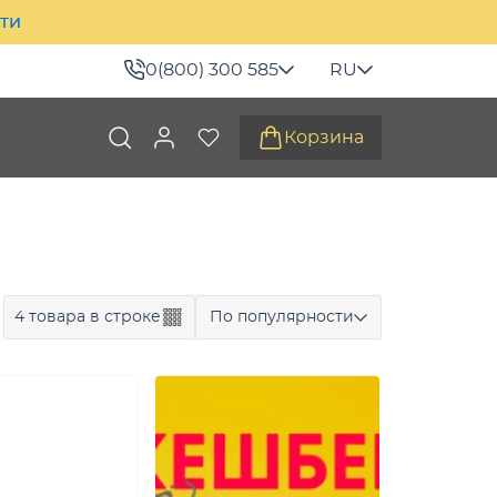
ити
0(800) 300 585
RU
Корзина
4 товара в строке
По популярности