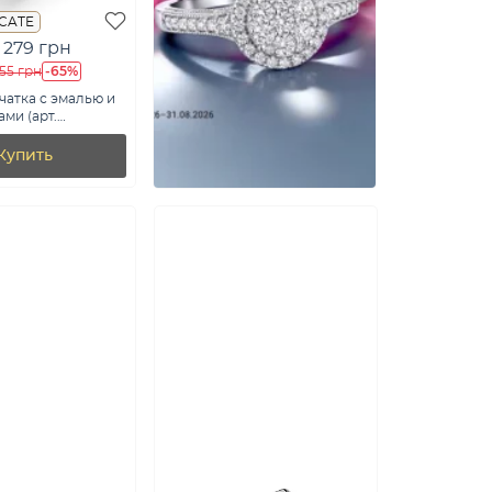
ICATE
 279 грн
-65%
655 грн
чатка с эмалью и
ми (арт.
беч)
Купить