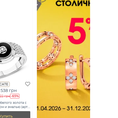
ICATE
 538 грн
-65%
822 грн
 белого золота с
м и эмалью (арт.
б)
Купить