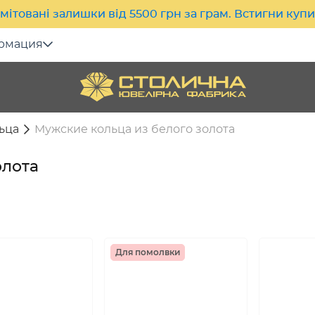
мітовані залишки від 5500 грн за грам. Встигни куп
рмация
ьца
Мужские кольца из белого золота
олота
Для помолвки