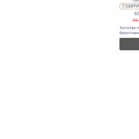
CERTI
6
186
Золотая п
бриллиант
К34150102