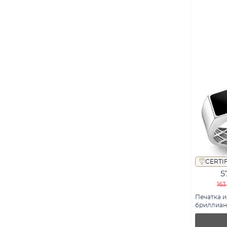
CERTI
5
163
Печатка и
бриллиант
К17008801