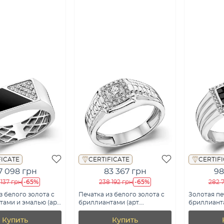
FICATE
CERTIFICATE
CERTIF
7 098 грн
83 367 грн
98
-65%
-65%
 137 грн
238 192 грн
282 
з белого золота с
Печатка из белого золота с
Золотая пе
ами и эмалью (арт.
бриллиантами (арт.
бриллианта
0беч)
К341425040б)
К341521070
Купить
Купить