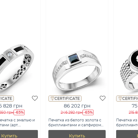
FICATE
CERTIFICATE
CERTIF
6 828 грн
86 202 грн
75
-65%
-65%
650 грн
246 292 грн
215 
ечатка с эмалью и
Печатка из белого золота с
Печатка из
ами (арт.
бриллиантами и сапфиром
бриллианто
0беч)
(арт. К341536015бс)
К170074010
Купить
Купить