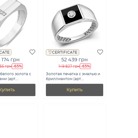
ICATE
CERTIFICATE
 174 грн
52 439 грн
-65%
-65%
355 грн
149 827 грн
 белого золота с
Золотая печатка с эмалью и
ми (арт.
бриллиантом (арт.
б)
К170089010беч)
Купить
Купить