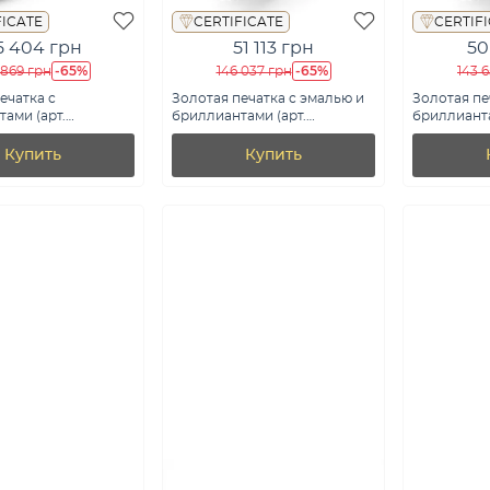
FICATE
CERTIFICATE
CERTIF
5 404 грн
51 113 грн
50
-65%
-65%
 869 грн
146 037 грн
143 
ечатка с
Золотая печатка с эмалью и
Золотая пе
ами (арт.
бриллиантами (арт.
бриллианта
0б)
К170097010беч)
К170097005
Купить
Купить