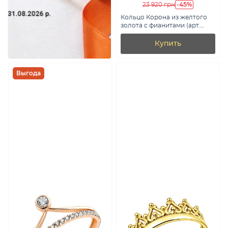
-45%
23 920 грн
Кольцо Корона из желтого
золота с фианитами (арт.
140691ж)
Купить
Выгода