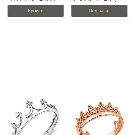
фианитами (арт. 140720б)
фианитами (арт. 140877)
Купить
Под заказ