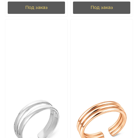
фианитами (арт. 140841бф)
Под заказ
Под заказ