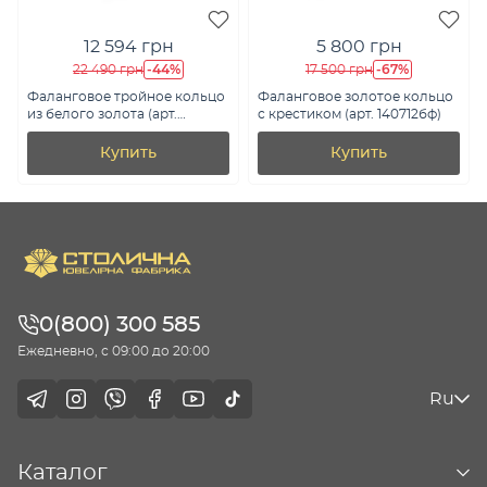
12 594 грн
5 800 грн
-44%
-67%
22 490 грн
17 500 грн
Фаланговое тройное кольцо
Фаланговое золотое кольцо
из белого золота (арт.
с крестиком (арт. 140712бф)
140701фб)
Купить
Купить
0(800) 300 585
Ежедневно, с 09:00 до 20:00
Ru
Каталог