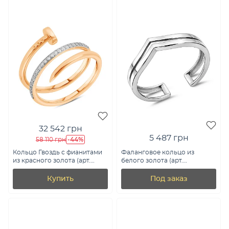
32 542 грн
5 487 грн
-44%
58 110 грн
Кольцо Гвоздь с фианитами
Фаланговое кольцо из
из красного золота (арт.
белого золота (арт.
154300)
140825бф)
Купить
Под заказ