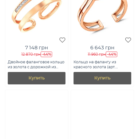
7 148 грн
6 643 грн
-44%
-44%
12 870 грн
11 960 грн
Двойное фаланговое кольцо
Кольцо на фалангу из
из золота с дорожкой из
красного золота (арт.
фианитов (арт. 140841ф)
140825ф)
Купить
Купить