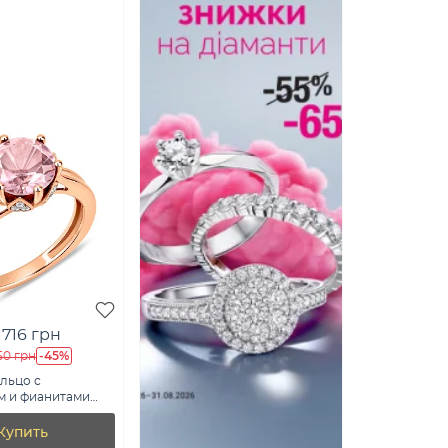
 716 грн
-45%
50 грн
льцо с
м и фианитами
0ПмГ)
Купить