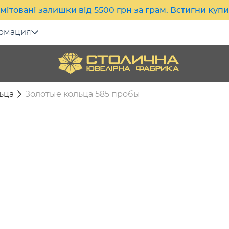
мітовані залишки від 5500 грн за грам. Встигни куп
рмация
ьца
Золотые кольца 585 пробы