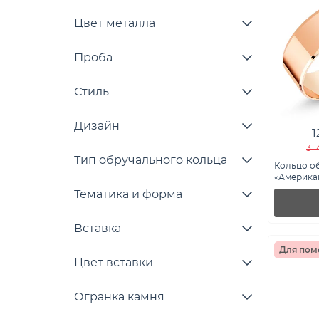
Цвет металла
Проба
Стиль
Дизайн
1
31
Тип обручального кольца
Кольцо о
«Американ
золота (ар
Тематика и форма
Вставка
Для пом
Цвет вставки
Огранка камня