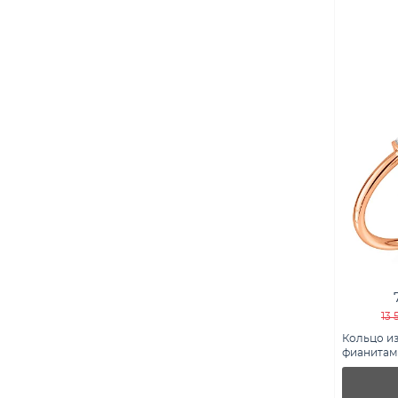
13 
Кольцо из
фианитами 