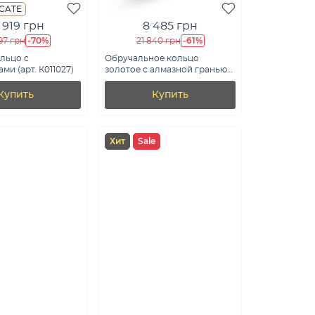
ICATE
 919 грн
8 485 грн
-70%
-61%
97 грн
21 840 грн
льцо с
Обручальное кольцо
ми (арт. К011027)
золотое с алмазной гранью
(арт. 239196)
Купить
Купить
Хит
Sale