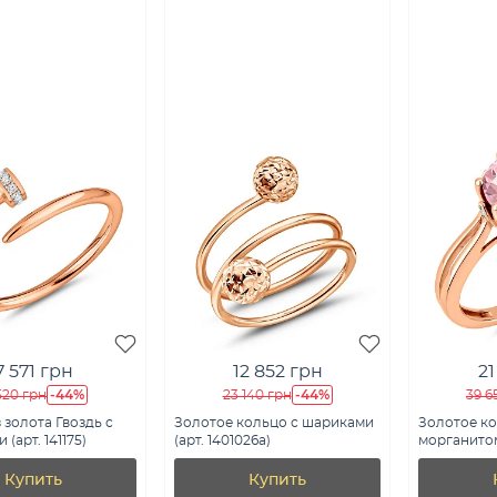
7 571 грн
12 852 грн
21
-44%
-44%
520 грн
23 140 грн
39 6
 золота Гвоздь с
Золотое кольцо с шариками
Золотое ко
(арт. 141175)
(арт. 1401026а)
морганито
(арт. 14105
Купить
Купить