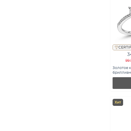
CERTI
3
99 
Золотое к
бриллиант
К34172102
Хит