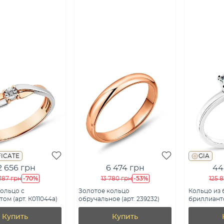
FICATE
GIA
2 656 грн
6 474 грн
44
-70%
-53%
187 грн
13 780 грн
125 
ольцо с
Золотое кольцо
Кольцо из 
ом (арт. К011044а)
обручальное (арт. 239232)
бриллианто
К011178030
Купить
Купить