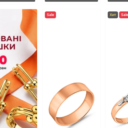
Sale
Хит
Sal