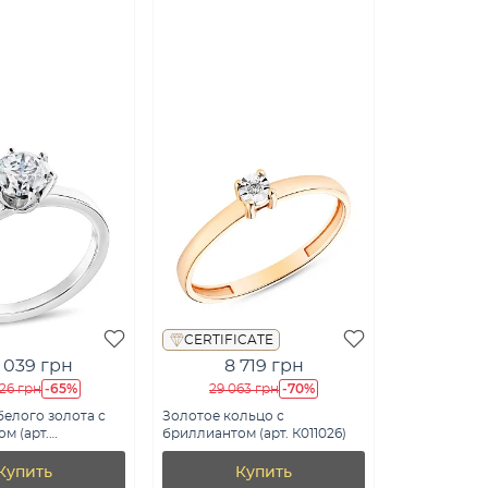
CERTIFICATE
 039 грн
8 719 грн
-65%
-70%
826 грн
29 063 грн
белого золота с
Золотое кольцо с
м (арт.
бриллиантом (арт. К011026)
б)
Купить
Купить