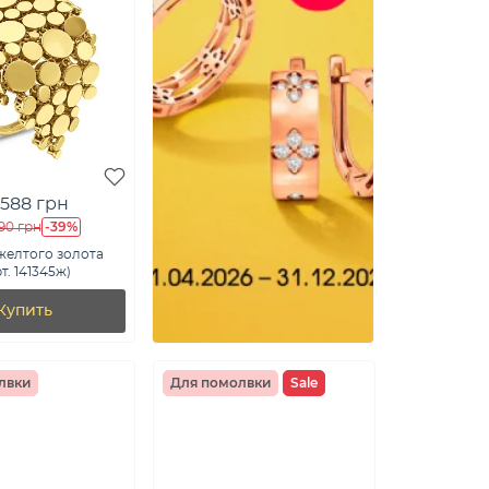
 588 грн
-39%
90 грн
желтого золота
рт. 141345ж)
Купить
лвки
Для помолвки
Sale