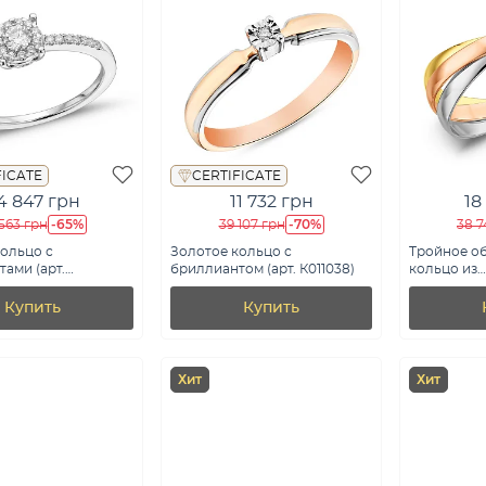
FICATE
CERTIFICATE
4 847 грн
11 732 грн
18
-65%
-70%
563 грн
39 107 грн
38 7
ольцо с
Золотое кольцо с
Тройное о
ами (арт.
бриллиантом (арт. К011038)
кольцо из
0б)
комбиниро
Тринити (ар
Купить
Купить
Хит
Хит