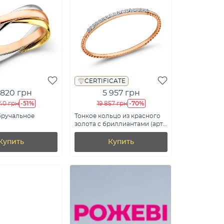
CERTIFICATE
 820 грн
5 957 грн
-51%
-70%
40 грн
19 857 грн
бручальное
Тонкое кольцо из красного
золота с бриллиантами (арт.
ванного золота
К011354)
т. 239184)
Купить
Купить