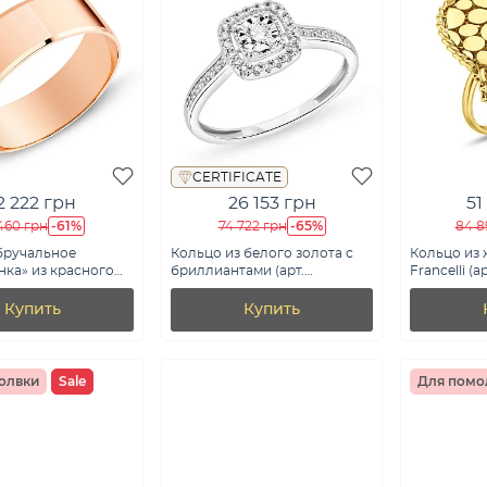
CERTIFICATE
2 222 грн
26 153 грн
51
-61%
-65%
 460 грн
74 722 грн
84 8
бручальное
Кольцо из белого золота с
Кольцо из 
ка» из красного
бриллиантами (арт.
Francelli (а
т. 238039)
К011234020б)
Купить
Купить
олвки
Sale
Для помо