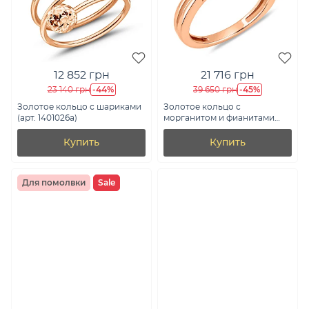
12 852 грн
21 716 грн
-44%
-45%
23 140 грн
39 650 грн
Золотое кольцо с шариками
Золотое кольцо с
(арт. 1401026а)
морганитом и фианитами
(арт. 141050ПмГ)
Купить
Купить
Для помолвки
Sale