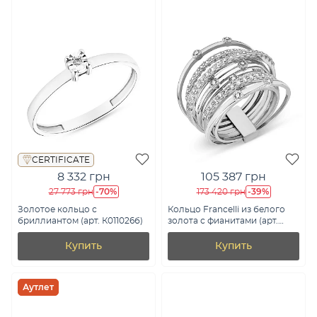
CERTIFICATE
8 332 грн
105 387 грн
-70%
-39%
27 773 грн
173 420 грн
Золотое кольцо с
Кольцо Francelli из белого
бриллиантом (арт. К011026б)
золота с фианитами (арт.
140009б)
Купить
Купить
Аутлет