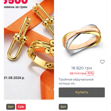
18 820 грн
-51%
38 740 грн
Тройное обручальное
кольцо из
комбинированного золота
Тринити (арт. 239184)
Купить
Хит
Sale
Хит