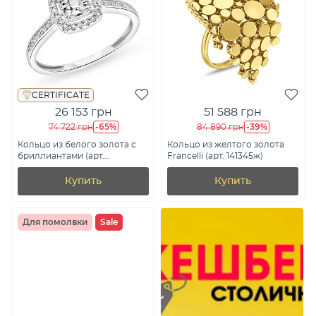
CERTIFICATE
26 153 грн
51 588 грн
-65%
-39%
74 722 грн
84 890 грн
Кольцо из белого золота с
Кольцо из желтого золота
бриллиантами (арт.
Francelli (арт. 141345ж)
К011234020б)
Купить
Купить
Для помолвки
Sale