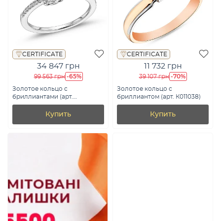
CERTIFICATE
CERTIFICATE
34 847 грн
11 732 грн
-65%
-70%
99 563 грн
39 107 грн
Золотое кольцо с
Золотое кольцо с
бриллиантами (арт.
бриллиантом (арт. К011038)
К341721020б)
Купить
Купить