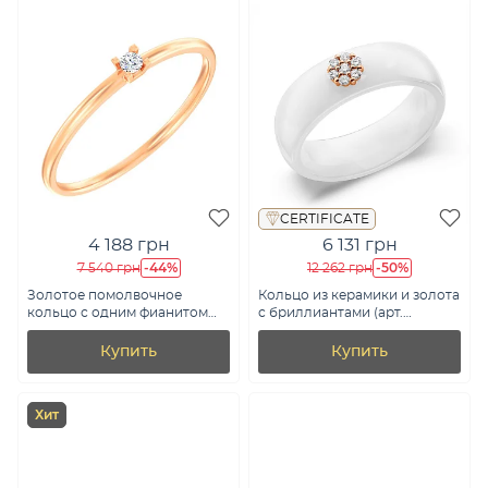
CERTIFICATE
4 188 грн
6 131 грн
-44%
-50%
7 540 грн
12 262 грн
Золотое помолвочное
Кольцо из керамики и золота
кольцо с одним фианитом
с бриллиантами (арт.
(арт. 140894)
К011229005кб)
Купить
Купить
Хит