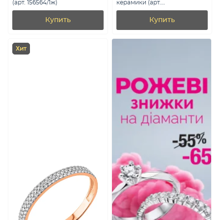
(арт. 156564/1ж)
керамики (арт.
7501/1885949кмр)
Купить
Купить
Хит