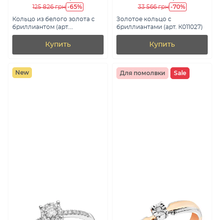
-65%
-70%
125 826 грн
33 566 грн
Кольцо из белого золота с
Золотое кольцо с
бриллиантом (арт.
бриллиантами (арт. К011027)
К011178030б)
Купить
Купить
New
Для помолвки
Sale