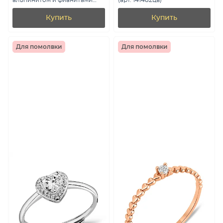
альпинитом и фианитами
(арт. 141482цв)
(арт. 7501/8779аж)
Купить
Купить
Для помолвки
Для помолвки