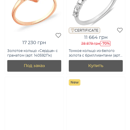
CERTIFICATE
11 664 грн
17 230 грн
-70%
38 879 грн
Золотое кольцо «Сердце» с
Тонкое кольцо из белого
гранатом (арт. 140592Пк)
золота с бриллиантами (арт.
К011345010б)
Под заказ
Купить
New