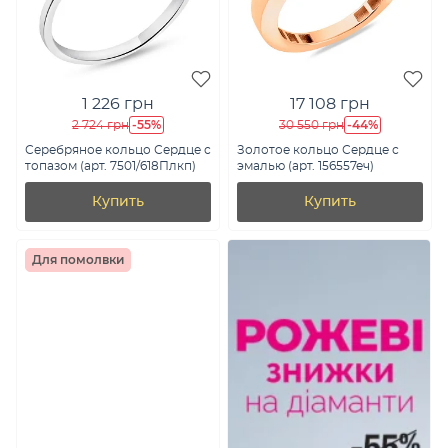
1 226 грн
17 108 грн
-55%
-44%
2 724 грн
30 550 грн
Серебряное кольцо Сердце с
Золотое кольцо Сердце с
топазом (арт. 7501/618Плкп)
эмалью (арт. 156557еч)
Купить
Купить
Для помолвки