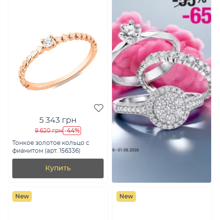
5 343 грн
-44%
9 620 грн
Тонкое золотое кольцо с
фианитом (арт. 156336)
Купить
New
New