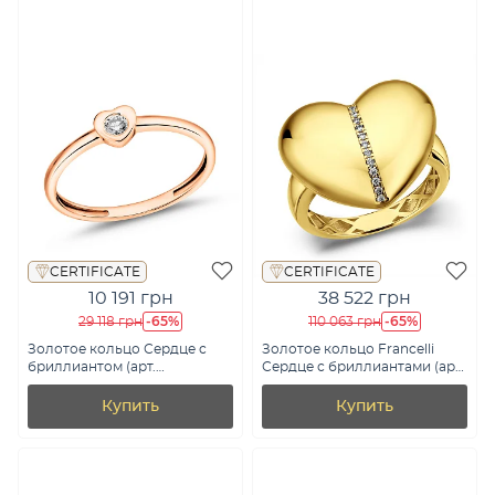
CERTIFICATE
CERTIFICATE
10 191 грн
38 522 грн
-65%
-65%
29 118 грн
110 063 грн
Золотое кольцо Сердце с
Золотое кольцо Francelli
бриллиантом (арт.
Сердце с бриллиантами (арт.
К011717005)
К141382005ж)
Купить
Купить