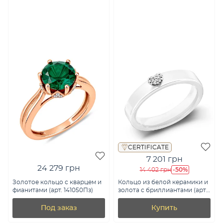
CERTIFICATE
7 201 грн
24 279 грн
-50%
14 402 грн
Золотое кольцо с кварцем и
Кольцо из белой керамики и
фианитами (арт. 141050Пз)
золота с бриллиантами (арт.
К011793бб)
Под заказ
Купить