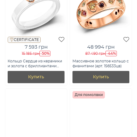
CERTIFICATE
7 593 грн
48 994 грн
-50%
-44%
15 185 грн
87 490 грн
Кольцо Сердце из керамики
Массивное золотое кольцо с
и золота с бриллиантами
фианитами (арт. 156533цв)
(арт. К011793кб)
Купить
Купить
Для помолвки