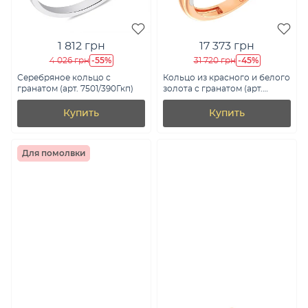
1 812 грн
17 373 грн
-55%
-45%
4 026 грн
31 720 грн
Серебряное кольцо с
Кольцо из красного и белого
гранатом (арт. 7501/390Гкп)
золота с гранатом (арт.
140810Пкбк)
Купить
Купить
Для помолвки