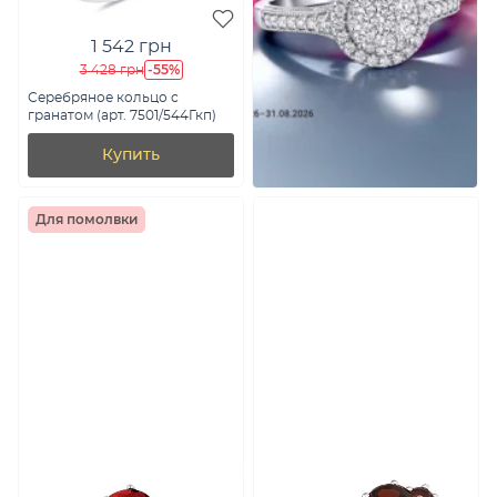
1 542 грн
-55%
3 428 грн
Серебряное кольцо с
гранатом (арт. 7501/544Гкп)
Купить
Для помолвки