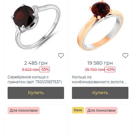
2 485 грн
19 580 грн
-55%
-45%
5 522 грн
35 750 грн
Серебряное кольцо с
Кольцо из
гранатом (арт. 7501/2193753Г)
комбинированного золота с
гранатом (арт. 140809Пкбк)
Купить
Купить
New
Для помолвки
Для помолвки