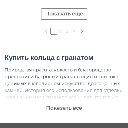
Показать еще
1
2
3
4
Купить кольца с гранатом
Природная красота, яркость и благородство
превратили багровый гранат в один из высоко
ценимых в ювелирном искусстве драгоценных
камней. История его использования для отделки
украшений насчитывает тысячи лет, что только
подчеркивает вневременную эстетику. Любое
Показать все
ювелирное изделие гранат превращает в
символ высокого статуса, благополучия и
утонченного вкуса. Так элегантное кольцо с