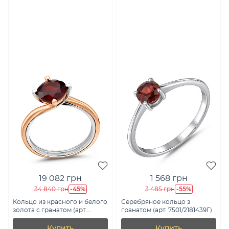
19 082 грн
1 568 грн
-45%
-55%
34 840 грн
3 485 грн
Кольцо из красного и белого
Серебряное кольцо з
золота с гранатом (арт.
гранатом (арт. 7501/2181439Г)
140811Пкбк)
Купить
Купить