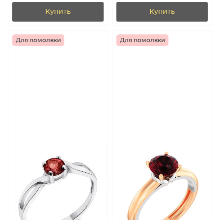
7501/2181484Г)
Купить
Купить
Для помолвки
Для помолвки