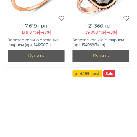
7 619 грн
21 360 грн
-45%
-45%
13 910 грн
39 000 грн
Золотое кольцо с зеленым
Золотое кольцо с кварцем
кварцем (арт. 141230Пз)
(арт. 154968Пккр)
Купить
Купить
от 4499 грн/г
Sale