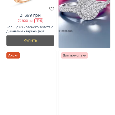
21 399 грн
-71%
74 900 грн
Кольцо из красного золота с
дымчатым кварцем (арт.
152016Пккр)
Купить
Акция
Для помолвки