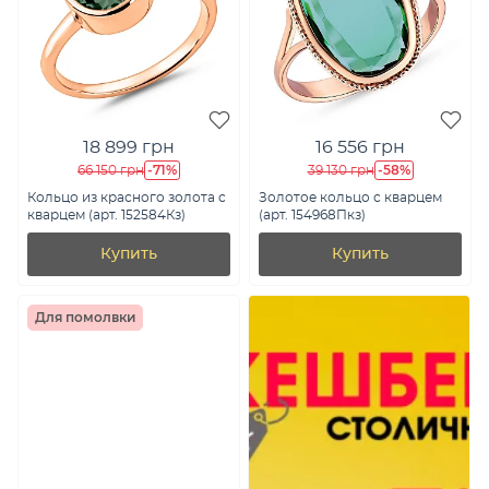
18 899 грн
16 556 грн
-71%
-58%
66 150 грн
39 130 грн
Кольцо из красного золота с
Золотое кольцо с кварцем
кварцем (арт. 152584Кз)
(арт. 154968Пкз)
Купить
Купить
Для помолвки