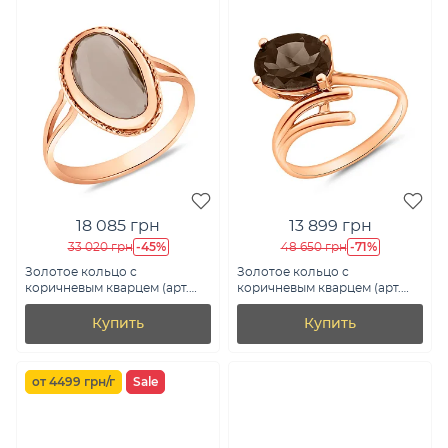
18 085 грн
13 899 грн
-45%
-71%
33 020 грн
48 650 грн
Золотое кольцо с
Золотое кольцо с
коричневым кварцем (арт.
коричневым кварцем (арт.
155783Пккр)
152604К.д)
Купить
Купить
от 4499 грн/г
Sale