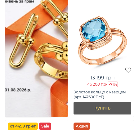
13 199 грн
-71%
46 200 грн
Золотое кольцо с кварцем
(арт. 147600ПсГ)
Купить
от 4499 грн/г
Sale
Акция