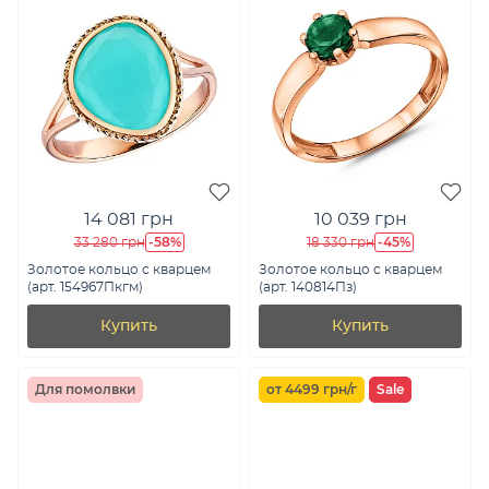
14 081 грн
10 039 грн
-58%
-45%
33 280 грн
18 330 грн
Золотое кольцо с кварцем
Золотое кольцо с кварцем
(арт. 154967Пкгм)
(арт. 140814Пз)
Купить
Купить
Для помолвки
от 4499 грн/г
Sale