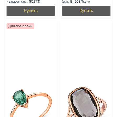
кварцем (арт. 152573)
(арт. 154968Пкзм)
Купить
Купить
Для помолвки