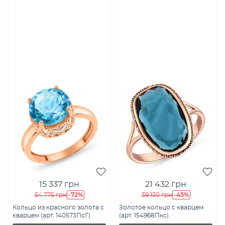
15 337 грн
21 432 грн
-72%
-45%
54 775 грн
39 130 грн
Кольцо из красного золота с
Золотое кольцо с кварцем
кварцем (арт. 140573ПсГ)
(арт. 154968Пкс)