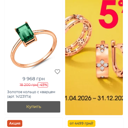
9 968 грн
-45%
18 200 грн
Золотое кольцо с кварцем
(арт. 141231Пз)
Купить
Акция
от 4499 грн/г