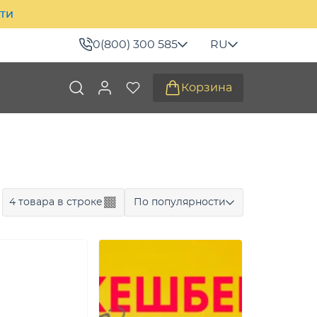
ити
0(800) 300 585
RU
Корзина
4 товара в строке
По популярности