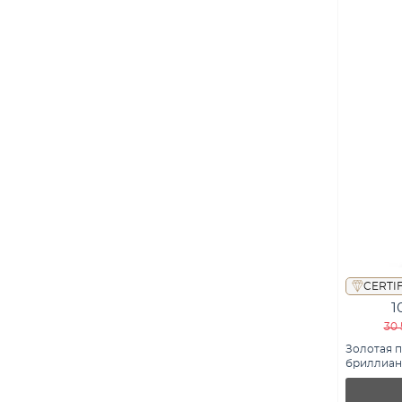
CERTI
1
30 
Золотая п
бриллиант
П01116201