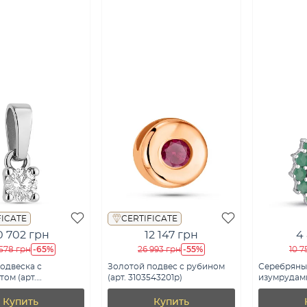
FICATE
CERTIFICATE
0 702 грн
12 147 грн
4
-65%
-55%
578 грн
26 993 грн
10 7
одвеска с
Золотой подвес с рубином
Серебряны
ом (арт.
(арт. 3103543201р)
изумрудами
0б)
7503/20423
Купить
Купить