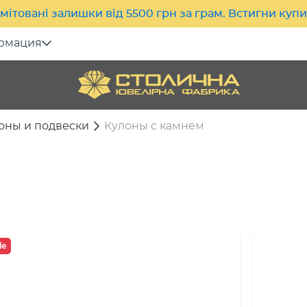
мітовані залишки від 5500 грн за грам. Встигни куп
рмация
оны и подвески
Кулоны с камнем
le