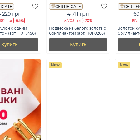
FICATE
CERTIFICATE
CERTIF
4 229 грн
4 711 грн
69
-65%
-70%
082 грн
15 703 грн
197 
кулон с одним
Подвеска из белого золота с
Золотой ку
ом (арт. П011745б)
бриллиантом (арт. П011026б)
бриллианто
П011164050
Купить
Купить
New
New