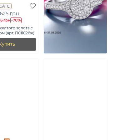
ICATE
 625 грн
-70%
16 грн
желтого золота с
м (арт. П011026ж)
Купить