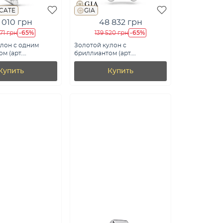
ICATE
GIA
 010 грн
48 832 грн
-65%
-65%
171 грн
139 520 грн
лон с одним
Золотой кулон с
м (арт.
бриллиантом (арт.
46б)
П01116204046б)
Купить
Купить