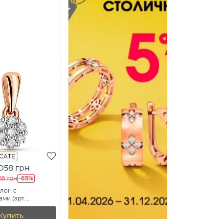
ICATE
 058 грн
-65%
66 грн
лон с
ми (арт.
)
Купить