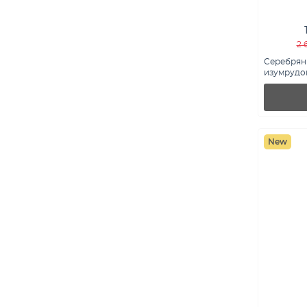
2 
Серебрян
изумрудом
7503/2194
New