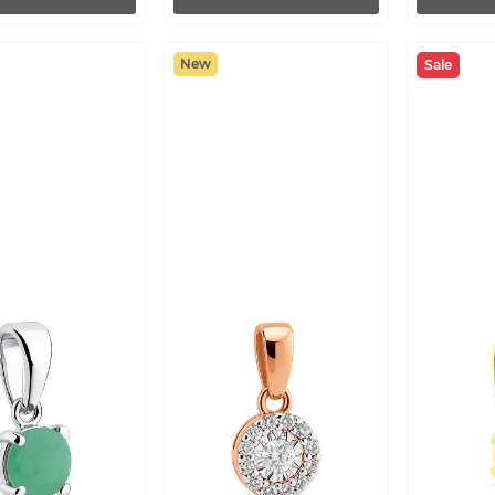
New
Sale