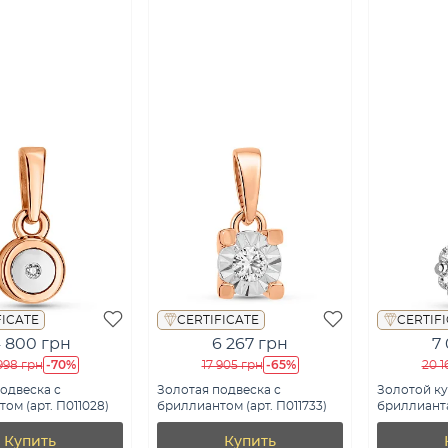
FICATE
CERTIFICATE
CERTIF
 800 грн
6 267 грн
7
-70%
-65%
998 грн
17 905 грн
20 1
одвеска с
Золотая подвеска с
Золотой ку
ом (арт. П011028)
бриллиантом (арт. П011733)
бриллианта
П011017005
Купить
Купить