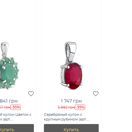
 841 грн
1 747 грн
-55%
-55%
57 грн
3 882 грн
й кулон Цветок с
Серебряный кулон с
 (арт.
крупным рубином (арт.
96Изм)
7503/2105916Р)
Купить
Купить