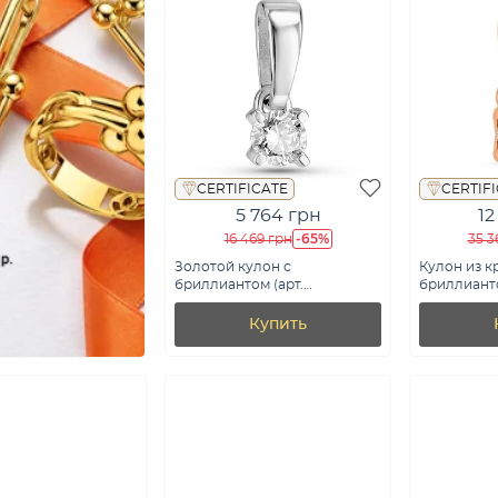
CERTIFICATE
CERTIF
5 764 грн
12
-65%
16 469 грн
35 3
Золотой кулон с
Кулон из к
бриллиантом (арт.
бриллианто
П011170010б)
П011162010)
Купить