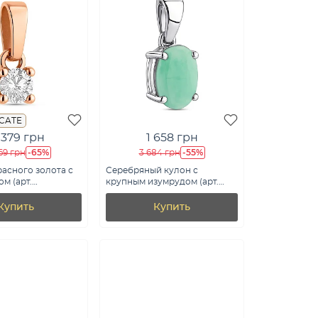
ICATE
 379 грн
1 658 грн
-65%
-55%
69 грн
3 684 грн
расного золота с
Серебряный кулон с
м (арт.
крупным изумрудом (арт.
7503/2106739Изм)
Купить
Купить