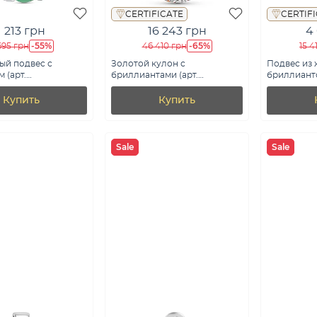
CERTIFICATE
CERTIF
1 213 грн
16 243 грн
4
-55%
-65%
695 грн
46 410 грн
15 4
ый подвес с
Золотой кулон с
Подвес из 
 (арт.
бриллиантами (арт.
бриллианто
200Изм)
П011374015)
Купить
Купить
Sale
Sale