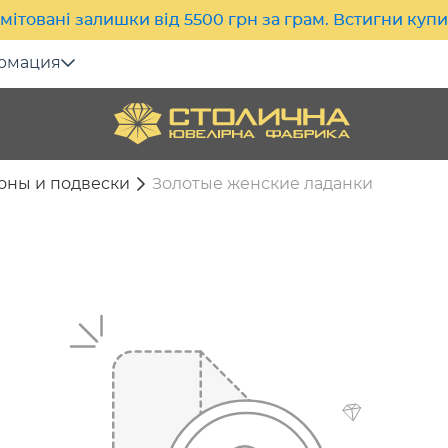
мітовані залишки від 5500 грн за грам. Встигни куп
рмация
оны и подвески
Золотые женские ладанки