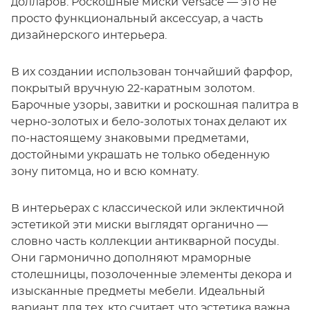
долларов. Роскошные миски Versace — это не
просто функциональный аксессуар, а часть
дизайнерского интерьера.
В их создании использован тончайший фарфор,
покрытый вручную 22-каратным золотом.
Барочные узоры, завитки и роскошная палитра в
черно-золотых и бело-золотых тонах делают их
по-настоящему знаковыми предметами,
достойными украшать не только обеденную
зону питомца, но и всю комнату.
В интерьерах с классической или эклектичной
эстетикой эти миски выглядят органично —
словно часть коллекции антикварной посуды.
Они гармонично дополняют мраморные
столешницы, позолоченные элементы декора и
изысканные предметы мебели. Идеальный
вариант для тех, кто считает, что эстетика важна