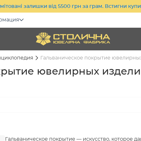
мітовані залишки від 5500 грн за грам. Встигни куп
рмация
нциклопедия
Гальваническое покрытие ювелирных
крытие ювелирных изделий
Гальваническое покрытие — искусство, которое д