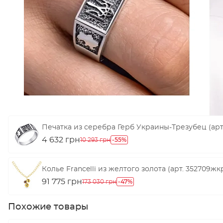
Печатка из серебра Герб Украины-Трезубец (арт.
4 632 грн
-55%
10 293 грн
Колье Francelli из желтого золота (арт. 352709жк
91 775 грн
-47%
173 030 грн
Похожие товары