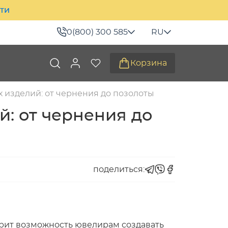
ити
0(800) 300 585
RU
Корзина
 изделий: от чернения до позолоты
: от чернения до
поделиться:
арит возможность ювелирам создавать