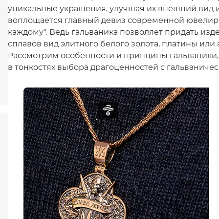
уникальные украшения, улучшая их внешний вид и
воплощается главный девиз современной ювелирн
каждому". Ведь гальваника позволяет придать изд
сплавов вид элитного белого золота, платины или
Рассмотрим особенности и принципы гальваники,
в тонкостях выбора драгоценностей с гальваничес