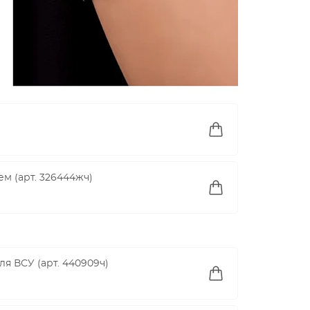
м (арт. 326444жч)
я ВСУ (арт. 440909ч)