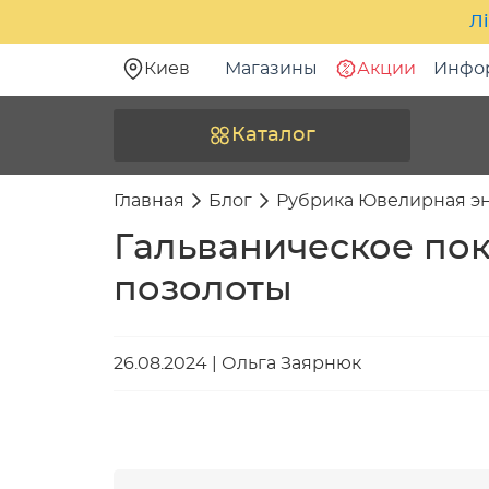
Лі
Киев
Магазины
Акции
Инфо
Каталог
Главная
Блог
Рубрика Ювелирная э
Гальваническое по
позолоты
26.08.2024
|
Ольга Заярнюк