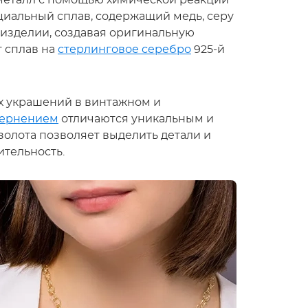
 металл с помощью химической реакции
циальный сплав, содержащий медь, серу
 изделии, создавая оригинальную
 сплав на
стерлинговое серебро
925-й
х украшений в винтажном и
чернением
отличаются уникальным и
золота позволяет выделить детали и
ительность.