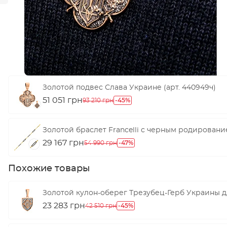
Золотой подвес Слава Украине (арт. 440949ч)
51 051 грн
-45%
93 210 грн
Золотой браслет Francelli с черным родирование
29 167 грн
-47%
54 990 грн
Похожие товары
Золотой кулон-оберег Трезубец-Герб Украины дл
23 283 грн
-45%
42 510 грн