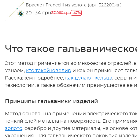
Браслет Francelli из золота (арт. 326200жг)
20 134 грн
-47%
37 960 грн
Что такое гальваническ
Этот метод применяется во множестве отраслей, в
Узнаем,
кто такой ювелир
и как он применяет галь
Расскажем подробнее,
как делают кольца
, серьги 
технологии, а также обозначим преимущества ее 
Принципы гальваники изделий
Метод основан на применении электрического ток
тонкий слой металла на поверхность. Его примен
золото
, серебро и другие материалы, на основе ко
украшения. Для гальванического покрытия издел