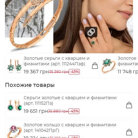
Золотые серьги с кварцем и
Золотое 
фианитами (арт. 111244Пзф)
фианитам
19 367 грн
-45%
11 748 г
35 360 грн
Похожие товары
Серьги золотые с кварцем и фианитами
(арт. 111152Пз)
19 651 грн
-45%
35 880 грн
Золотое кольцо с кварцем и фианитами
(арт. 141042ПрГ)