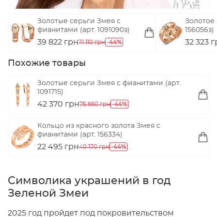
Золотые серьги Змея с
Золотое 
фианитами (арт. 1091090з)
156056з)
39 822 грн
-44%
32 323 
71 110 грн
Похожие товары
Золотые серьги Змея с фианитами (арт.
1091715)
42 370 грн
-44%
75 660 грн
Кольцо из красного золота Змея с
фианитами (арт. 156334)
22 495 грн
-44%
40 170 грн
Символика украшений в год
Зеленой Змеи
2025 год пройдет под покровительством