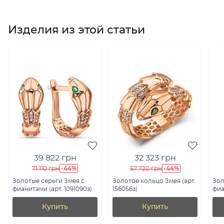
Изделия из этой статьи
39 822 грн
32 323 грн
-44%
-44%
71 110 грн
57 720 грн
Золотые серьги Змея с
Золотое кольцо Змея (арт.
Зол
фианитами (арт. 1091090з)
156056з)
фиа
Купить
Купить