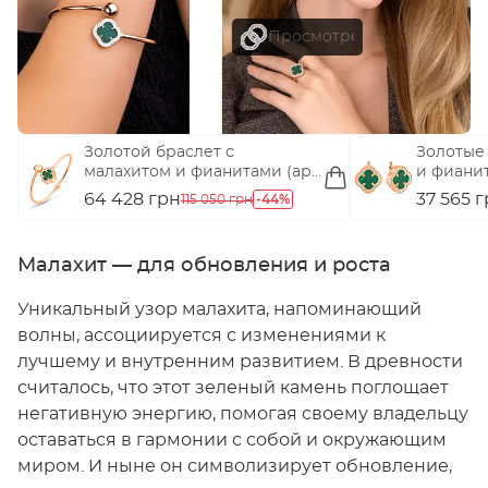
Золотой браслет с
Золотые
малахитом и фианитами (арт.
и фианит
326446/15млх)
1091181/1
64 428 грн
-44%
37 565 
115 050 грн
Малахит — для обновления и роста
Уникальный узор малахита, напоминающий
волны, ассоциируется с изменениями к
лучшему и внутренним развитием. В древности
считалось, что этот зеленый камень поглощает
негативную энергию, помогая своему владельцу
оставаться в гармонии с собой и окружающим
миром. И ныне он символизирует обновление,