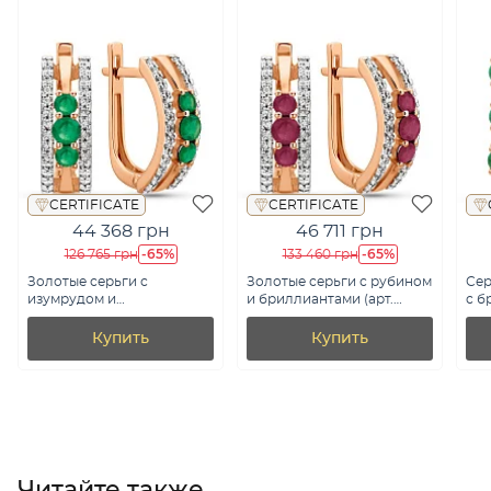
CERTIFICATE
CERTIFICATE
44 368 грн
46 711 грн
-65%
-65%
126 765 грн
133 460 грн
Золотые серьги с
Золотые серьги с рубином
Сер
изумрудом и
и бриллиантами (арт.
с б
бриллиантами (арт.
С011040р)
С01
С011040и)
Купить
Купить
Читайте также