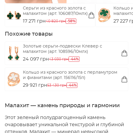
Серьги из красного золота с
Кольцо и
малахитом (арт. 106087/10млх)
малахито
156116/15
17 271 грн
-58%
27 227 
40 820 грн
Похожие товары
Золотые серьги-подвески Клевер с
малахитом (арт. 108596/10млх)
24 097 грн
-44%
43 030 грн
Кольцо из красного золота с перламутром
и фианитами (арт. 156116/15п)
29 921 грн
-44%
53 430 грн
Малахит — камень природы и гармонии
Этот зеленый полудрагоценный камень
очаровывает уникальной текстурой и глубиной
оттенков. Малахит — минерал невысокой