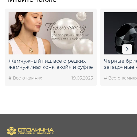
Жемчужный гид: все о редких
Черные бри
жемчужинах конк, акойя и суфле
загадочные 
энергетикой
# Все о камнях
19.05.2025
# Все о камня