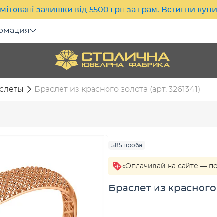
мітовані залишки від 5500 грн за грам. Встигни куп
рмация
слеты
Браслет из красного золота (арт. 3261341)
585 проба
«Оплачивай на сайте — п
Браслет из красного з