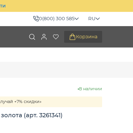
ити
0(800) 300 585
RU
Корзина
В наличии
олучай +7% скидки»
олота (арт. 3261341)