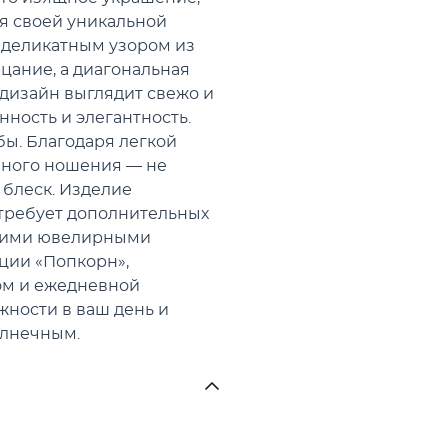
я своей уникальной
 деликатным узором из
ание, а диагональная
 дизайн выглядит свежо и
нность и элегантность.
бы. Благодаря легкой
вного ношения — не
 блеск. Изделие
 требует дополнительных
ругими ювелирными
кции «Попкорн»,
ом и ежедневной
жности в ваш день и
олнечным.