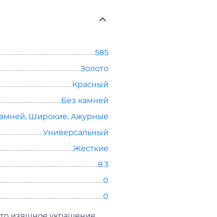
585
Золото
Красный
Без камней
камней
,
Широкие
,
Ажурные
Универсальный
Жесткие
8.3
0
0
это изящное украшение,