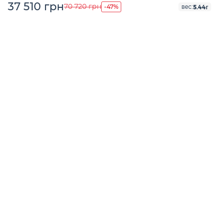
37 510 грн
-47%
70 720 грн
5.44г
вес: