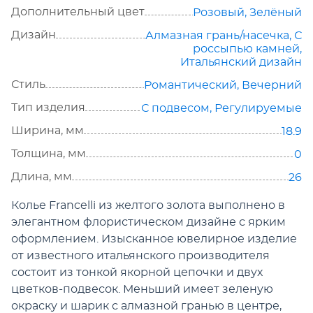
Дополнительный цвет
Розовый, Зелёный
Дизайн
Алмазная грань/насечка
,
С
россыпью камней
,
Итальянский дизайн
Стиль
Романтический
,
Вечерний
Тип изделия
С подвесом
,
Регулируемые
Ширина, мм
18.9
Толщина, мм
0
Длина, мм
26
Колье Francelli из желтого золота выполнено в
элегантном флористическом дизайне с ярким
оформлением. Изысканное ювелирное изделие
от известного итальянского производителя
состоит из тонкой якорной цепочки и двух
цветков-подвесок. Меньший имеет зеленую
окраску и шарик с алмазной гранью в центре,