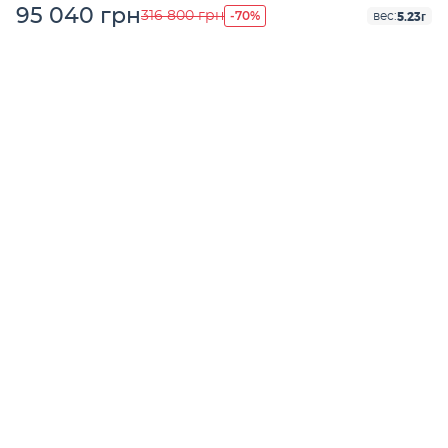
95 040 грн
-70%
316 800 грн
5.23г
вес: