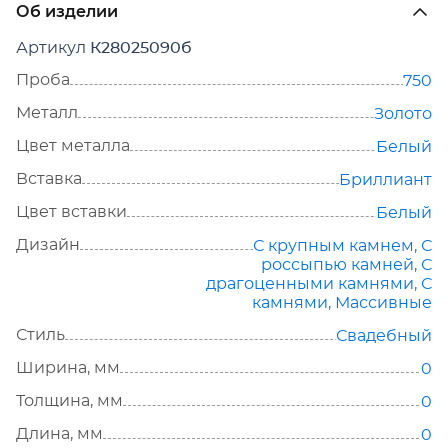
Об изделии
Артикул
К28025090б
Проба
750
Металл
Золото
Цвет металла
Белый
Вставка
Бриллиант
Цвет вставки
Белый
Дизайн
С крупным камнем
,
С
россыпью камней
,
С
драгоценными камнями
,
С
камнями
,
Массивные
Стиль
Свадебный
Ширина, мм
0
Толщина, мм
0
Длина, мм
0