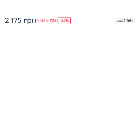
2 175 грн
-55%
4 834 грн
1.96г
вес: