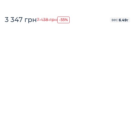
3 347 грн
-55%
7 438 грн
6.49г
вес: