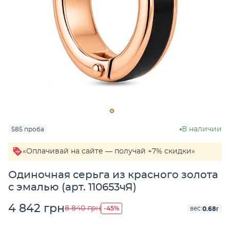
В наличии
585 проба
«Оплачивай на сайте — получай +7% скидки»
Одиночная серьга из красного золота
с эмалью (арт. 110653чЯ)
4 842 грн
-45%
8 840 грн
0.68г
вес: