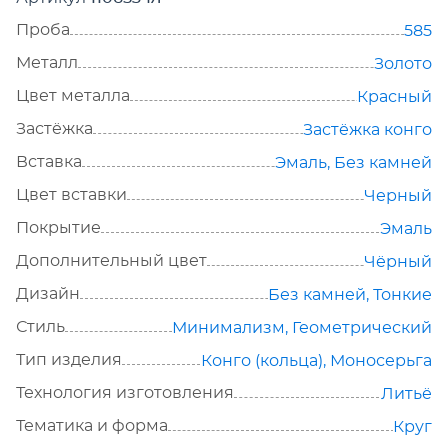
Проба
585
Металл
Золото
Цвет металла
Красный
Застёжка
Застёжка конго
Вставка
Эмаль
,
Без камней
Цвет вставки
Черный
Покрытие
Эмаль
Дополнительный цвет
Чёрный
Дизайн
Без камней
,
Тонкие
Стиль
Минимализм
,
Геометрический
Тип изделия
Конго (кольца)
,
Моносерьга
Технология изготовления
Литьё
Тематика и форма
Круг