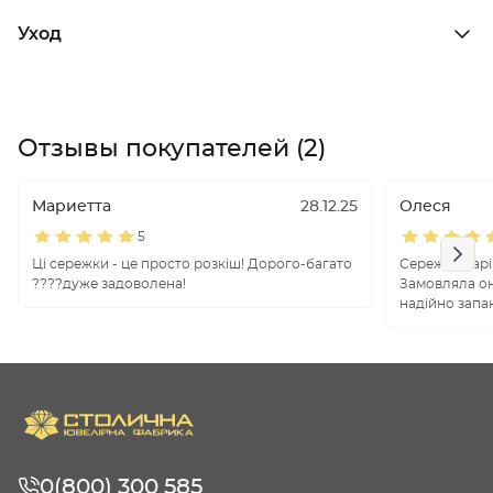
Уход
Отзывы покупателей (2)
Мариетта
28.12.25
Олеся
5
Ці сережки - це просто розкіш! Дорого-багато
Сережки чарів
????дуже задоволена!
Замовляла о
надійно запа
0(800) 300 585