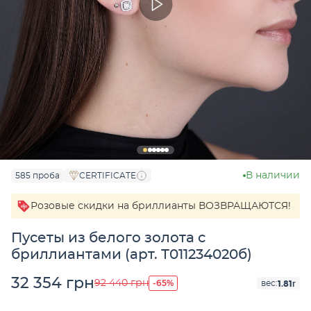
В наличии
585 проба
CERTIFICATE
Розовые скидки на бриллианты ВОЗВРАЩАЮТСЯ!
Пусеты из белого золота с
бриллиантами (арт. Т011234020б)
32 354 грн
-65%
92 440 грн
1.81г
вес: