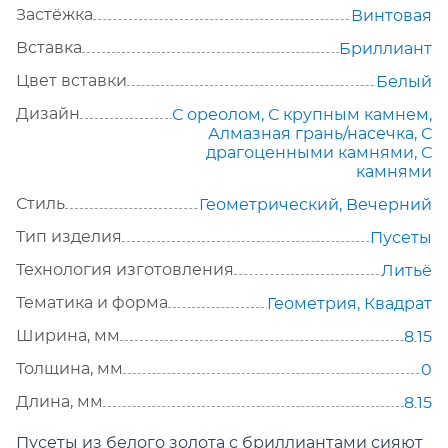
Застёжка
Винтовая
Вставка
Бриллиант
Цвет вставки
Белый
Дизайн
С ореолом
,
С крупным камнем
,
Алмазная грань/насечка
,
С
драгоценными камнями
,
С
камнями
Стиль
Геометрический
,
Вечерний
Тип изделия
Пусеты
Технология изготовления
Литьё
Тематика и форма
Геометрия
,
Квадрат
Ширина, мм
8.15
Толщина, мм
0
Длина, мм
8.15
Пусеты из белого золота с бриллиантами сияют