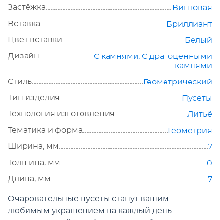
Застёжка
Винтовая
Вставка
Бриллиант
Цвет вставки
Белый
Дизайн
С камнями
,
С драгоценными
камнями
Стиль
Геометрический
Тип изделия
Пусеты
Технология изготовления
Литьё
Тематика и форма
Геометрия
Ширина, мм
7
Толщина, мм
0
Длина, мм
7
Очаровательные пусеты станут вашим
любимым украшением на каждый день.