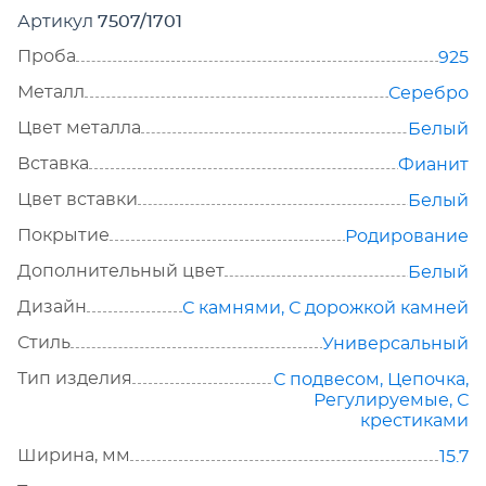
Артикул
7507/1701
Проба
925
Металл
Серебро
Цвет металла
Белый
Вставка
Фианит
Цвет вставки
Белый
Покрытие
Родирование
Дополнительный цвет
Белый
Дизайн
С камнями
,
С дорожкой камней
Стиль
Универсальный
Тип изделия
С подвесом
,
Цепочка
,
Регулируемые
,
С
крестиками
Ширина, мм
15.7