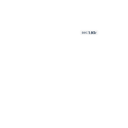
1.93г
вес: