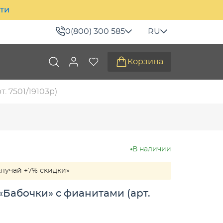
ити
0(800) 300 585
RU
Корзина
 7501/19103р)
В наличии
олучай +7% скидки»
Бабочки» с фианитами (арт.