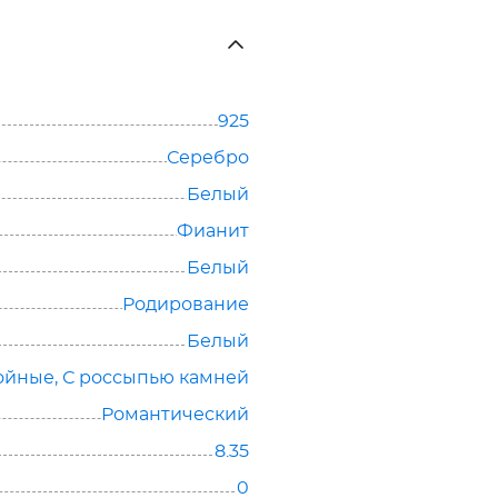
925
Серебро
Белый
Фианит
Белый
Родирование
Белый
ойные
,
С россыпью камней
Романтический
8.35
0