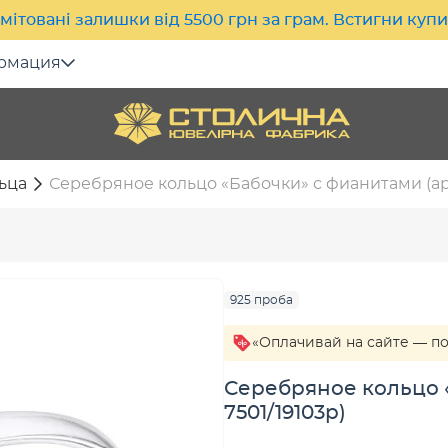
мітовані залишки від 5500 грн за грам. Встигни куп
рмация
ьца
Серебряное кольцо «Бабочки» с фианитами (арт.
925 проба
«Оплачивай на сайте — п
Серебряное кольцо «
7501/19103р)