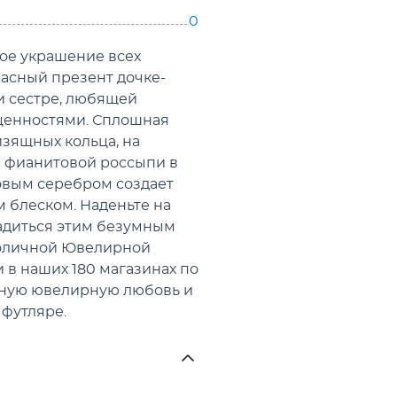
0
ое украшение всех
расный презент дочке-
и сестре, любящей
ценностями. Сплошная
изящных кольца, на
е фианитовой россыпи в
овым серебром создает
 блеском. Наденьте на
ладиться этим безумным
толичной Ювелирной
 в наших 180 магазинах по
яную ювелирную любовь и
футляре.