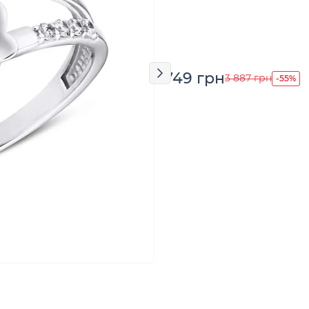
1 749 грн
-55%
3 887 грн