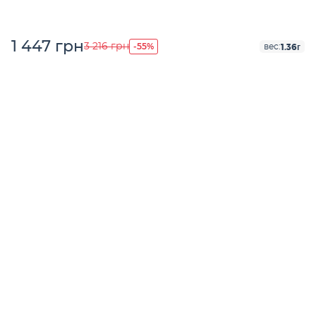
1 447 грн
-55%
3 216 грн
1.36г
вес: