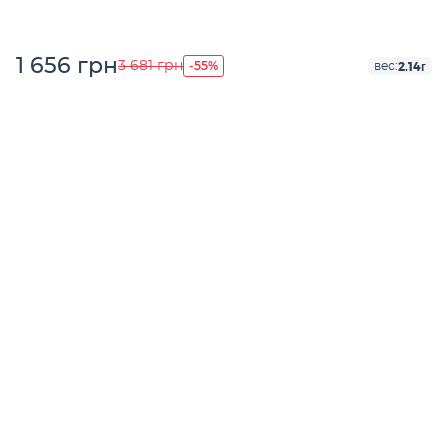
1 656 грн
-55%
3 681 грн
2.14г
вес: