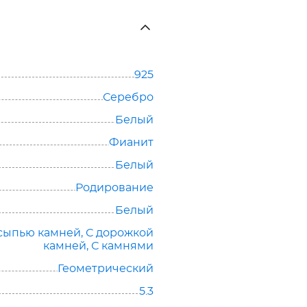
925
Серебро
Белый
Фианит
Белый
Родирование
Белый
сыпью камней
,
С дорожкой
камней
,
С камнями
Геометрический
5.3