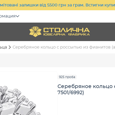
мітовані залишки від 5500 грн за грам. Встигни куп
рмация
ьца
Серебряное кольцо с россыпью из фианитов (ар
925 проба
Серебряное кольцо с
7501/6992)