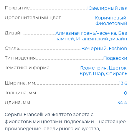
Покрытие
Ювелирный лак
Дополнительный цвет
Коричневый,
Фиолетовый
Дизайн
Алмазная грань/насечка
,
Без
камней
,
Итальянский дизайн
Стиль
Вечерний
,
Fashion
Тип изделия
Подвески
Тематика и форма
Геометрия
,
Цветок
,
Круг
,
Шар
,
Спираль
Ширина, мм
13.6
Толщина, мм
0
Длина, мм
34.4
Серьги Francelli из желтого золота с
фиолетовыми цветами-подвесками – настоящее
произведение ювелирного искусства,