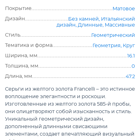
Покрытие
Матовое
Дизайн
Без камней
,
Итальянский
дизайн
,
Длинные
,
Массивные
Стиль
Геометрический
Тематика и форма
Геометрия
,
Круг
Ширина, мм
16.1
Толщина, мм
0
Длина, мм
47.2
Серьги из желтого золота Francelli – это истинное
воплощение элегантности и роскоши.
Изготовленные из желтого золота 585-й пробы,
они олицетворяют собой изысканность и стиль.
Уникальный геометрический дизайн,
дополненный длинными свисающими
элементами, создает впечатляющий визуальный