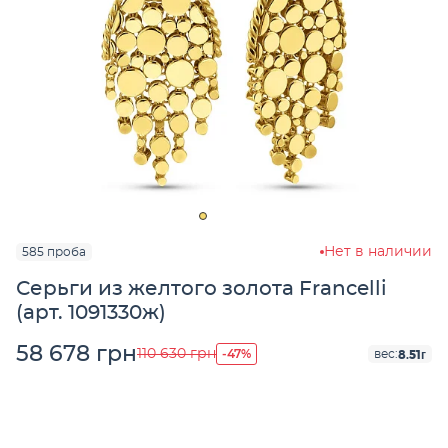
Нет в наличии
585 проба
Серьги из желтого золота Francelli
(арт. 1091330ж)
58 678 грн
-47%
110 630 грн
8.51г
вес: