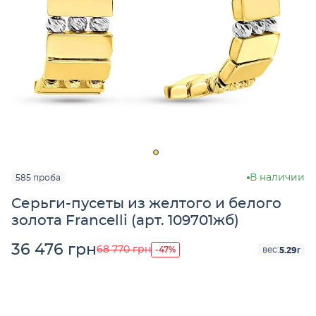
В наличии
585 проба
Серьги-пусеты из желтого и белого
золота Francelli (арт. 109701жб)
36 476 грн
-47%
68 770 грн
5.29г
вес: