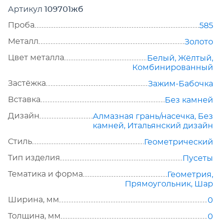
Артикул
109701жб
Проба
585
Металл
Золото
Цвет металла
Белый
,
Жёлтый
,
Комбинированный
Застёжка
Зажим-Бабочка
Вставка
Без камней
Дизайн
Алмазная грань/насечка
,
Без
камней
,
Итальянский дизайн
Стиль
Геометрический
Тип изделия
Пусеты
Тематика и форма
Геометрия
,
Прямоугольник
,
Шар
Ширина, мм
0
Толщина, мм
0