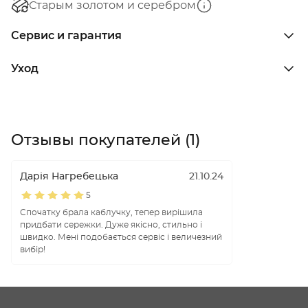
Старым золотом и серебром
Сервис и гарантия
Уход
Отзывы покупателей (1)
Дарія Нагребецька
21.10.24
5
Спочатку брала каблучку, тепер вирішила
придбати сережки. Дуже якісно, стильно і
швидко. Мені подобається сервіс і величезний
вибір!