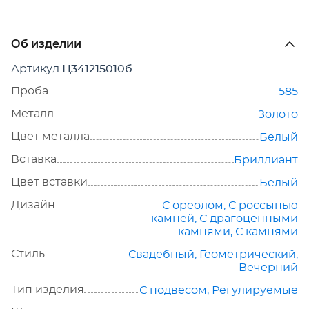
Об изделии
Артикул
Ц341215010б
Проба
585
Металл
Золото
Цвет металла
Белый
Вставка
Бриллиант
Цвет вставки
Белый
Дизайн
С ореолом
,
С россыпью
камней
,
С драгоценными
камнями
,
С камнями
Стиль
Свадебный
,
Геометрический
,
Вечерний
Тип изделия
С подвесом
,
Регулируемые