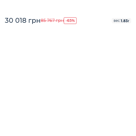
30 018 грн
-65%
85 767 грн
1.83г
вес: